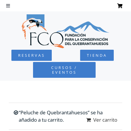
Saltar
al
Toggle
Navigation
contenido
INICIO
QUEBRANTAHUESOS
RESERVAS
TIENDA
FUNDACIÓN
CURSOS /
EVENTOS
PROYECTOS
DEFENSA AMBIENTAL
“Peluche de Quebrantahuesos” se ha
COLABORA
añadido a tu carrito.
Ver carrito