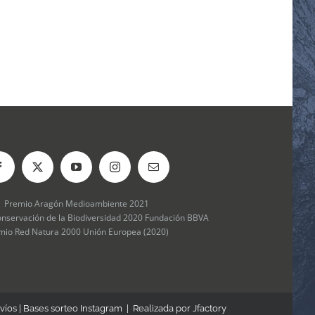
Premio Aragón Medioambiente 2021
onservación de la Biodiversidad 2020 Fundación BBVA
mio Red Natura 2000 Unión Europea (2020)
víos
|
Bases sorteo Instagram
| Realizada por
Jfactory