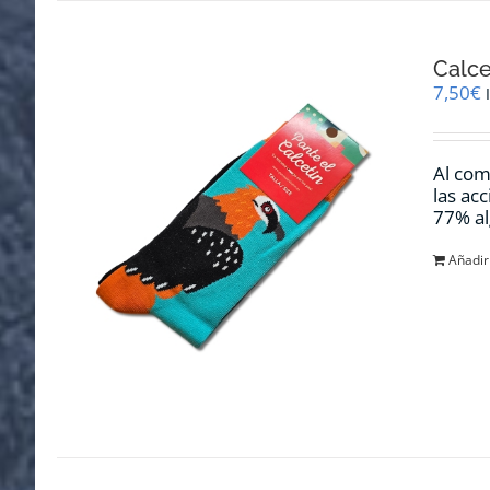
Calce
7,50
€
Al com
las ac
77% al
Añadir 