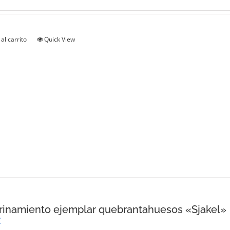
al carrito
Quick View
inamiento ejemplar quebrantahuesos «Sjakel»
€