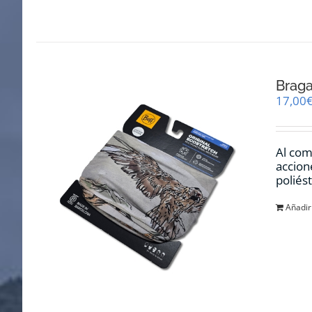
Braga
17,00
Al com
accion
poliés
Añadir 