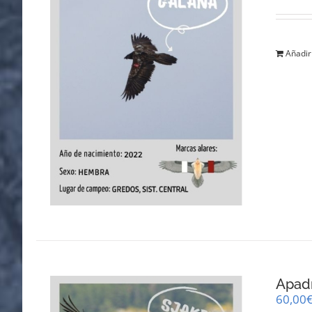
Añadir 
Apadr
60,00