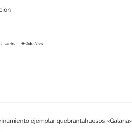
ción
al carrito
Quick View
rinamiento ejemplar quebrantahuesos «Galana
€