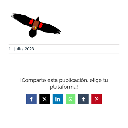
DEFENSA AMBIENTAL
COLABORA
RECURSOS
11 julio, 2023
NOTICIAS
¡Comparte esta publicación, elige tu
CONTACTO
plataforma!
CARRITO
Facebook
X
LinkedIn
WhatsApp
Tumblr
Pinterest