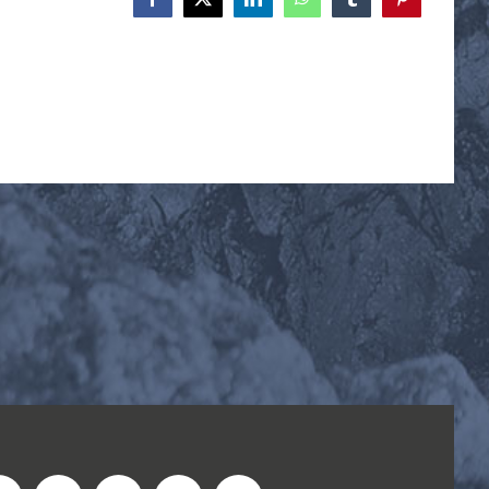
Facebook
X
LinkedIn
WhatsApp
Tumblr
Pinterest