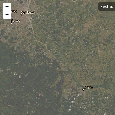
+
Fecha:
−