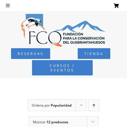
Saltar
al
Toggle
Navigation
contenido
INICIO
QUEBRANTAHUESOS
RESERVAS
TIENDA
FUNDACIÓN
CURSOS /
EVENTOS
PROYECTOS
DEFENSA AMBIENTAL
Ordena por
Popularidad
COLABORA
Mostrar
12 productos