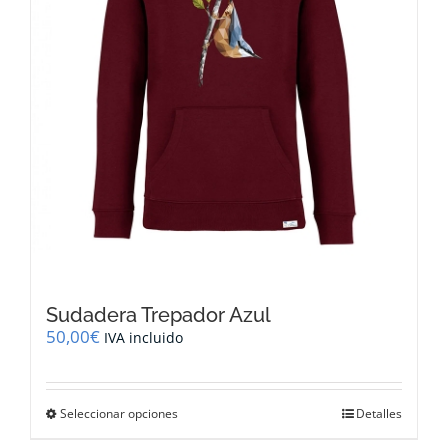
la
página
de
producto
Sudadera Trepador Azul
50,00
€
IVA incluido
Este
Seleccionar opciones
Detalles
producto