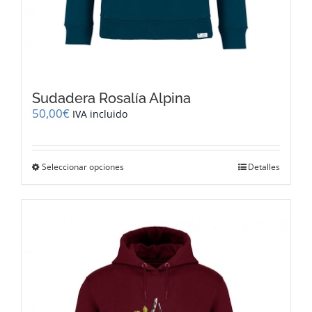
Sudadera Rosalía Alpina
50,00
€
IVA incluido
Este
Seleccionar opciones
Detalles
producto
tiene
múltiples
variantes.
Las
opciones
se
pueden
elegir
en