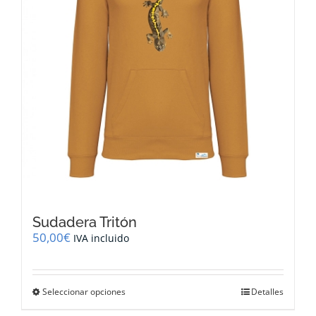
la
página
de
producto
Sudadera Tritón
50,00
€
IVA incluido
Este
Seleccionar opciones
Detalles
producto