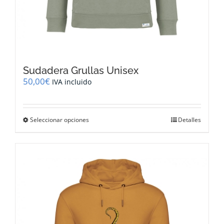
Sudadera Grullas Unisex
50,00
€
IVA incluido
Este
Seleccionar opciones
Detalles
producto
tiene
múltiples
variantes.
Las
opciones
se
pueden
elegir
en