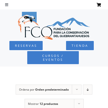
Saltar
al
Toggle
Navigation
contenido
INICIO
QUEBRANTAHUESOS
RESERVAS
TIENDA
FUNDACIÓN
CURSOS /
EVENTOS
PROYECTOS
DEFENSA AMBIENTAL
Ordena por
Orden predeterminado
COLABORA
Mostrar
12 productos