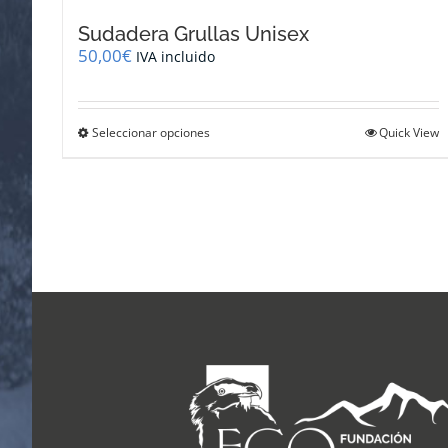
Sudadera Grullas Unisex
50,00
€
IVA incluido
Este
Seleccionar opciones
Quick View
producto
tiene
múltiples
variantes.
Las
opciones
se
pueden
elegir
en
la
página
de
producto