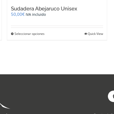
Sudadera Abejaruco Unisex
50,00
€
IVA incluido
Este
Seleccionar opciones
Quick View
producto
tiene
múltiples
variantes.
Las
opciones
se
pueden
elegir
en
la
página
de
producto