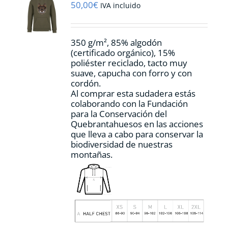
pueden
50,00
€
IVA incluido
elegir
en
la
350 g/m², 85% algodón
página
(certificado orgánico), 15%
de
poliéster reciclado, tacto muy
producto
suave, capucha con forro y con
cordón.
Al comprar esta sudadera estás
colaborando con la Fundación
para la Conservación del
Quebrantahuesos en las acciones
que lleva a cabo para conservar la
biodiversidad de nuestras
montañas.