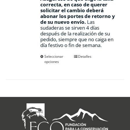
correcta, en caso de querer
solicitar el cambio deberá
abonar los portes de retorno y
de su nuevo envío.
Las
sudaderas se sirven 4 días
después de la realización de su
pedido, siempre que no caiga en
día festivo o fin de semana.
Este
Seleccionar
Detalles
opciones
producto
tiene
múltiples
variantes.
Las
opciones
se
pueden
elegir
en
la
página