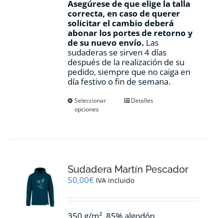
Asegúrese de que elige la talla
correcta, en caso de querer
solicitar el cambio deberá
abonar los portes de retorno y
de su nuevo envío.
Las
sudaderas se sirven 4 días
después de la realización de su
pedido, siempre que no caiga en
día festivo o fin de semana.
Este
Seleccionar
Detalles
opciones
producto
tiene
múltiples
variantes.
Las
opciones
Sudadera Martín Pescador
se
pueden
50,00
€
IVA incluido
elegir
en
la
350 g/m², 85% algodón
página