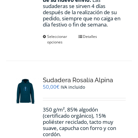
sudaderas se sirven 4 días
después de la realización de su
pedido, siempre que no caiga en
día festivo o fin de semana.
Este
Seleccionar
Detalles
opciones
producto
tiene
múltiples
variantes.
Las
opciones
Sudadera Rosalía Alpina
se
pueden
50,00
€
IVA incluido
elegir
en
la
350 g/m², 85% algodón
página
(certificado orgánico), 15%
de
poliéster reciclado, tacto muy
producto
suave, capucha con forro y con
cordón.