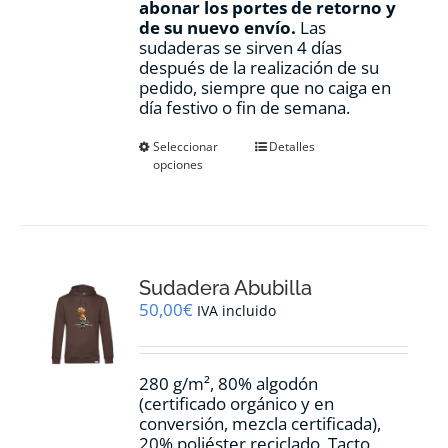
abonar los portes de retorno y
de su nuevo envío.
Las
sudaderas se sirven 4 días
después de la realización de su
pedido, siempre que no caiga en
día festivo o fin de semana.
Este
Seleccionar
Detalles
opciones
producto
tiene
múltiples
variantes.
Las
opciones
Sudadera Abubilla
se
pueden
50,00
€
IVA incluido
elegir
en
la
280 g/m², 80% algodón
página
(certificado orgánico y en
de
conversión, mezcla certificada),
producto
20% poliéster reciclado. Tacto