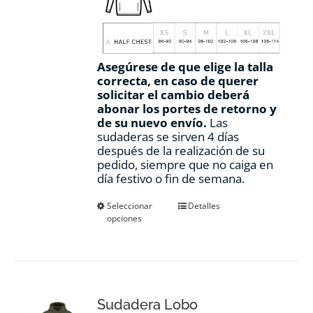
Asegúrese de que elige la talla
correcta, en caso de querer
solicitar el cambio deberá
abonar los portes de retorno y
de su nuevo envío.
Las
sudaderas se sirven 4 días
después de la realización de su
pedido, siempre que no caiga en
día festivo o fin de semana.
Este
Seleccionar
Detalles
opciones
producto
tiene
múltiples
variantes.
Las
opciones
Sudadera Lobo
se