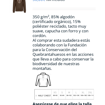
elegir
en
la
350 g/m², 85% algodón
página
(certificado orgánico), 15%
de
poliéster reciclado, tacto muy
producto
suave, capucha con forro y con
cordón.
Al comprar esta sudadera estás
colaborando con la Fundación
para la Conservación del
Quebrantahuesos en las acciones
que lleva a cabo para conservar la
biodiversidad de nuestras
montañas.
Asegúrese de que elige la talla