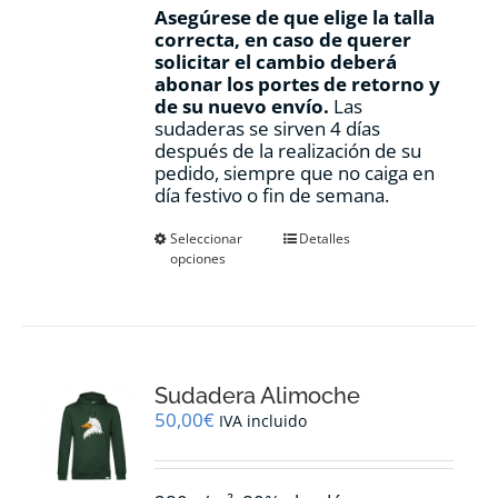
Asegúrese de que elige la talla
correcta, en caso de querer
solicitar el cambio deberá
abonar los portes de retorno y
de su nuevo envío.
Las
sudaderas se sirven 4 días
después de la realización de su
pedido, siempre que no caiga en
día festivo o fin de semana.
Este
Seleccionar
Detalles
opciones
producto
tiene
múltiples
variantes.
Las
opciones
Sudadera Alimoche
se
pueden
50,00
€
IVA incluido
elegir
en
la