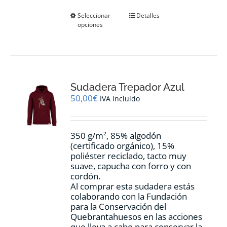
Este
Seleccionar
Detalles
opciones
producto
tiene
múltiples
variantes.
Las
opciones
Sudadera Trepador Azul
se
pueden
50,00
€
IVA incluido
elegir
en
la
350 g/m², 85% algodón
página
(certificado orgánico), 15%
de
poliéster reciclado, tacto muy
producto
suave, capucha con forro y con
cordón.
Al comprar esta sudadera estás
colaborando con la Fundación
para la Conservación del
Quebrantahuesos en las acciones
que lleva a cabo para conservar la