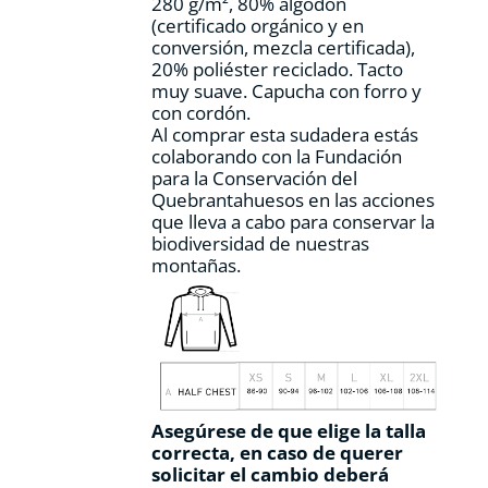
280 g/m², 80% algodón
página
(certificado orgánico y en
de
conversión, mezcla certificada),
producto
20% poliéster reciclado. Tacto
muy suave. Capucha con forro y
con cordón.
Al comprar esta sudadera estás
colaborando con la Fundación
para la Conservación del
Quebrantahuesos en las acciones
que lleva a cabo para conservar la
biodiversidad de nuestras
montañas.
Asegúrese de que elige la talla
correcta, en caso de querer
solicitar el cambio deberá