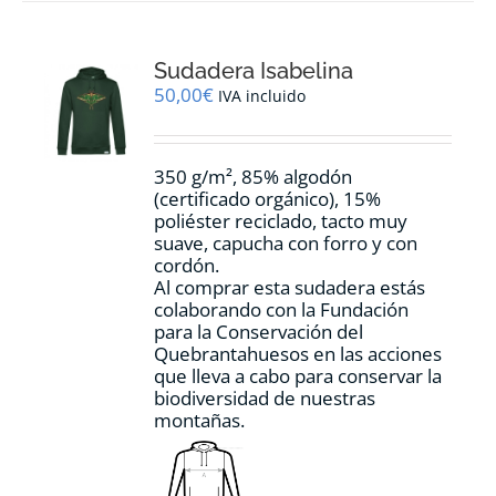
variantes.
Las
opciones
Sudadera Isabelina
se
pueden
50,00
€
IVA incluido
elegir
en
la
350 g/m², 85% algodón
página
(certificado orgánico), 15%
de
poliéster reciclado, tacto muy
producto
suave, capucha con forro y con
cordón.
Al comprar esta sudadera estás
colaborando con la Fundación
para la Conservación del
Quebrantahuesos en las acciones
que lleva a cabo para conservar la
biodiversidad de nuestras
montañas.