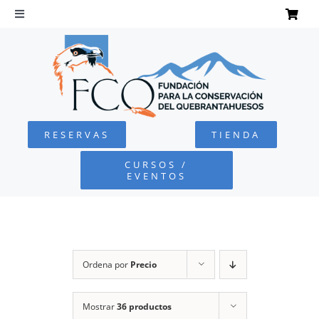
Saltar
al
Toggle
Navigation
contenido
INICIO
QUEBRANTAHUESOS
RESERVAS
TIENDA
FUNDACIÓN
CURSOS /
EVENTOS
PROYECTOS
DEFENSA AMBIENTAL
Ordena por
Precio
COLABORA
Mostrar
36 productos