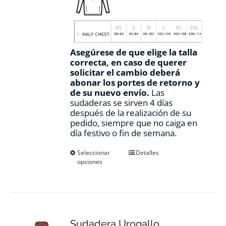
Asegúrese de que elige la talla
correcta, en caso de querer
solicitar el cambio deberá
abonar los portes de retorno y
de su nuevo envío.
Las
sudaderas se sirven 4 días
después de la realización de su
pedido, siempre que no caiga en
día festivo o fin de semana.
Este
Seleccionar
Detalles
opciones
producto
tiene
múltiples
variantes.
Las
opciones
Sudadera Urogallo
se