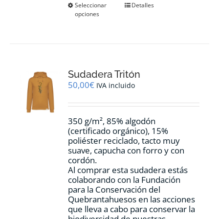
Este
Seleccionar
Detalles
opciones
producto
tiene
múltiples
variantes.
Las
opciones
Sudadera Tritón
se
pueden
50,00
€
IVA incluido
elegir
en
la
350 g/m², 85% algodón
página
(certificado orgánico), 15%
de
poliéster reciclado, tacto muy
producto
suave, capucha con forro y con
cordón.
Al comprar esta sudadera estás
colaborando con la Fundación
para la Conservación del
Quebrantahuesos en las acciones
que lleva a cabo para conservar la
biodiversidad de nuestras