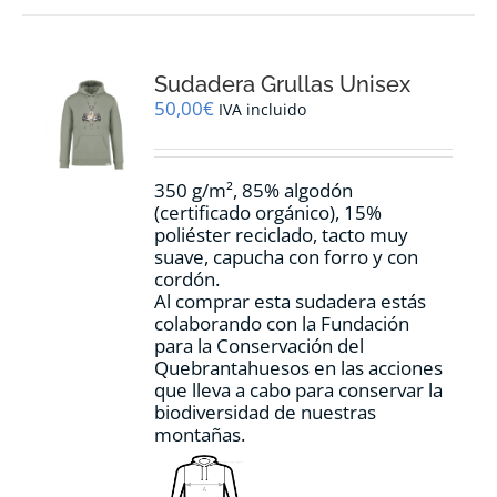
variantes.
Las
opciones
Sudadera Grullas Unisex
se
pueden
50,00
€
IVA incluido
elegir
en
la
350 g/m², 85% algodón
página
(certificado orgánico), 15%
de
poliéster reciclado, tacto muy
producto
suave, capucha con forro y con
cordón.
Al comprar esta sudadera estás
colaborando con la Fundación
para la Conservación del
Quebrantahuesos en las acciones
que lleva a cabo para conservar la
biodiversidad de nuestras
montañas.