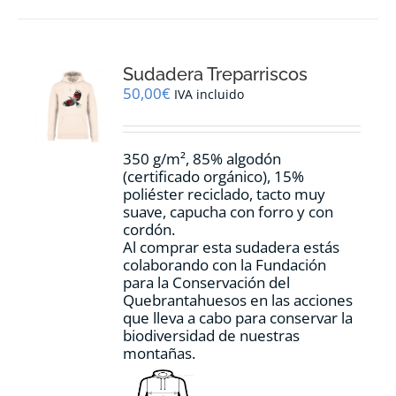
múltiples
variantes.
Las
opciones
Sudadera Treparriscos
se
pueden
50,00
€
IVA incluido
elegir
en
la
350 g/m², 85% algodón
página
(certificado orgánico), 15%
de
poliéster reciclado, tacto muy
producto
suave, capucha con forro y con
cordón.
Al comprar esta sudadera estás
colaborando con la Fundación
para la Conservación del
Quebrantahuesos en las acciones
que lleva a cabo para conservar la
biodiversidad de nuestras
montañas.