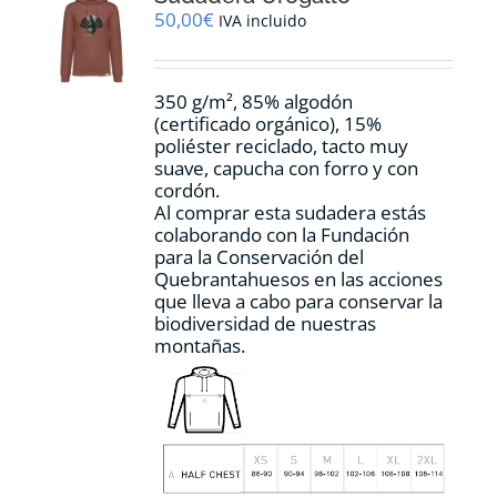
pueden
50,00
€
IVA incluido
elegir
en
la
350 g/m², 85% algodón
página
(certificado orgánico), 15%
de
poliéster reciclado, tacto muy
producto
suave, capucha con forro y con
cordón.
Al comprar esta sudadera estás
colaborando con la Fundación
para la Conservación del
Quebrantahuesos en las acciones
que lleva a cabo para conservar la
biodiversidad de nuestras
montañas.