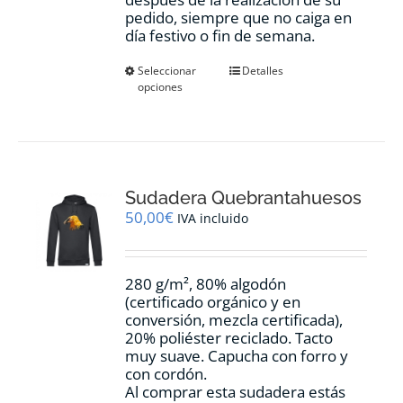
pedido, siempre que no caiga en
día festivo o fin de semana.
Este
Seleccionar
Detalles
opciones
producto
tiene
múltiples
variantes.
Las
opciones
Sudadera Quebrantahuesos
se
pueden
50,00
€
IVA incluido
elegir
en
la
280 g/m², 80% algodón
página
(certificado orgánico y en
de
conversión, mezcla certificada),
producto
20% poliéster reciclado. Tacto
muy suave. Capucha con forro y
con cordón.
Al comprar esta sudadera estás