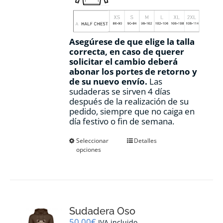
Asegúrese de que elige la talla
correcta, en caso de querer
solicitar el cambio deberá
abonar los portes de retorno y
de su nuevo envío.
Las
sudaderas se sirven 4 días
después de la realización de su
pedido, siempre que no caiga en
día festivo o fin de semana.
Este
Seleccionar
Detalles
opciones
producto
tiene
múltiples
variantes.
Las
opciones
Sudadera Oso
se
pueden
50,00
€
IVA incluido