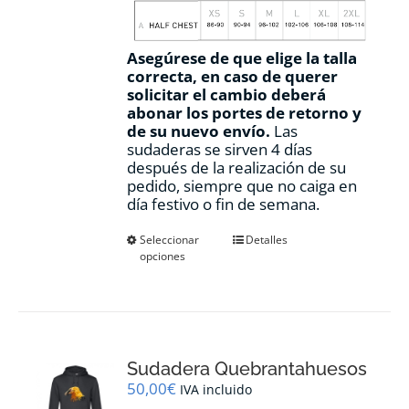
Asegúrese de que elige la talla
correcta, en caso de querer
solicitar el cambio deberá
abonar los portes de retorno y
de su nuevo envío.
Las
sudaderas se sirven 4 días
después de la realización de su
pedido, siempre que no caiga en
día festivo o fin de semana.
Este
Seleccionar
Detalles
opciones
producto
tiene
múltiples
variantes.
Las
opciones
Sudadera Quebrantahuesos
se
pueden
50,00
€
IVA incluido
elegir