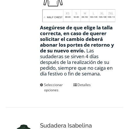
Asegúrese de que elige la talla
correcta, en caso de querer
solicitar el cambio deberá
abonar los portes de retorno y
de su nuevo envío.
Las
sudaderas se sirven 4 días
después de la realización de su
pedido, siempre que no caiga en
día festivo o fin de semana.
Este
Seleccionar
Detalles
opciones
producto
tiene
múltiples
variantes.
Las
opciones
Sudadera Isabelina
se