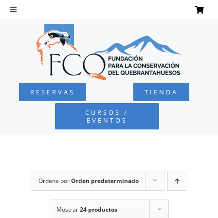
Saltar
al
Toggle
Navigation
contenido
INICIO
QUEBRANTAHUESOS
RESERVAS
TIENDA
FUNDACIÓN
CURSOS /
EVENTOS
PROYECTOS
DEFENSA AMBIENTAL
Ordena por
Orden predeterminado
COLABORA
Mostrar
24 productos