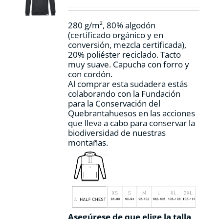
en
la
280 g/m², 80% algodón
página
(certificado orgánico y en
de
conversión, mezcla certificada),
producto
20% poliéster reciclado. Tacto
muy suave. Capucha con forro y
con cordón.
Al comprar esta sudadera estás
colaborando con la Fundación
para la Conservación del
Quebrantahuesos en las acciones
que lleva a cabo para conservar la
biodiversidad de nuestras
montañas.
Asegúrese de que elige la talla