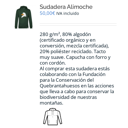
opciones
Sudadera Alimoche
se
pueden
50,00
€
IVA incluido
elegir
en
la
280 g/m², 80% algodón
página
(certificado orgánico y en
de
conversión, mezcla certificada),
producto
20% poliéster reciclado. Tacto
muy suave. Capucha con forro y
con cordón.
Al comprar esta sudadera estás
colaborando con la Fundación
para la Conservación del
Quebrantahuesos en las acciones
que lleva a cabo para conservar la
biodiversidad de nuestras
montañas.