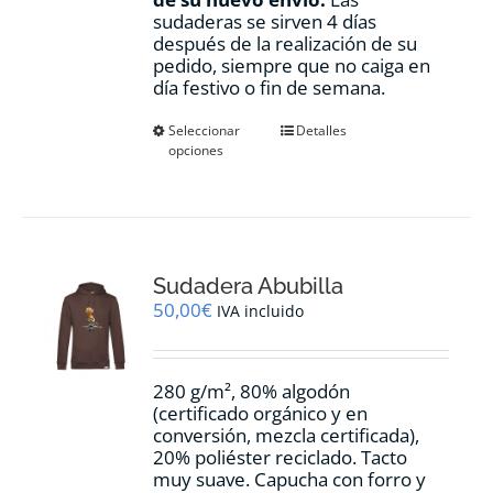
sudaderas se sirven 4 días
después de la realización de su
pedido, siempre que no caiga en
día festivo o fin de semana.
Este
Seleccionar
Detalles
opciones
producto
tiene
múltiples
variantes.
Las
opciones
Sudadera Abubilla
se
pueden
50,00
€
IVA incluido
elegir
en
la
280 g/m², 80% algodón
página
(certificado orgánico y en
de
conversión, mezcla certificada),
producto
20% poliéster reciclado. Tacto
muy suave. Capucha con forro y