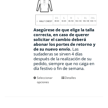
Asegúrese de que elige la talla
correcta, en caso de querer
solicitar el cambio deberá
abonar los portes de retorno y
de su nuevo envío.
Las
sudaderas se sirven 4 días
después de la realización de su
pedido, siempre que no caiga en
día festivo o fin de semana.
Este
Seleccionar
Detalles
opciones
producto
tiene
múltiples
variantes.
Las
opciones