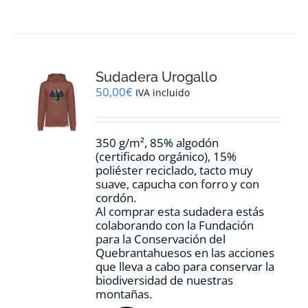
tiene
múltiples
variantes.
Las
opciones
Sudadera Urogallo
se
pueden
50,00
€
IVA incluido
elegir
en
la
350 g/m², 85% algodón
página
(certificado orgánico), 15%
de
poliéster reciclado, tacto muy
producto
suave, capucha con forro y con
cordón.
Al comprar esta sudadera estás
colaborando con la Fundación
para la Conservación del
Quebrantahuesos en las acciones
que lleva a cabo para conservar la
biodiversidad de nuestras
montañas.