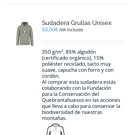
variantes.
Las
opciones
Sudadera Grullas Unisex
se
pueden
50,00
€
IVA incluido
elegir
en
la
350 g/m², 85% algodón
página
(certificado orgánico), 15%
de
poliéster reciclado, tacto muy
producto
suave, capucha con forro y con
cordón.
Al comprar esta sudadera estás
colaborando con la Fundación
para la Conservación del
Quebrantahuesos en las acciones
que lleva a cabo para conservar la
biodiversidad de nuestras
montañas.