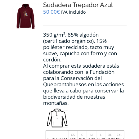
Sudadera Trepador Azul
se
pueden
50,00
€
IVA incluido
elegir
en
la
350 g/m², 85% algodón
página
(certificado orgánico), 15%
de
poliéster reciclado, tacto muy
producto
suave, capucha con forro y con
cordón.
Al comprar esta sudadera estás
colaborando con la Fundación
para la Conservación del
Quebrantahuesos en las acciones
que lleva a cabo para conservar la
biodiversidad de nuestras
montañas.