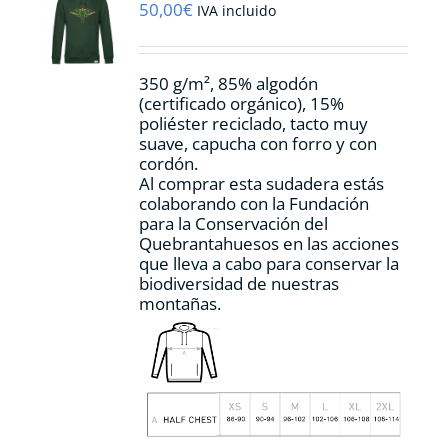
pueden
50,00
€
IVA incluido
elegir
en
la
350 g/m², 85% algodón
página
(certificado orgánico), 15%
de
poliéster reciclado, tacto muy
producto
suave, capucha con forro y con
cordón.
Al comprar esta sudadera estás
colaborando con la Fundación
para la Conservación del
Quebrantahuesos en las acciones
que lleva a cabo para conservar la
biodiversidad de nuestras
montañas.