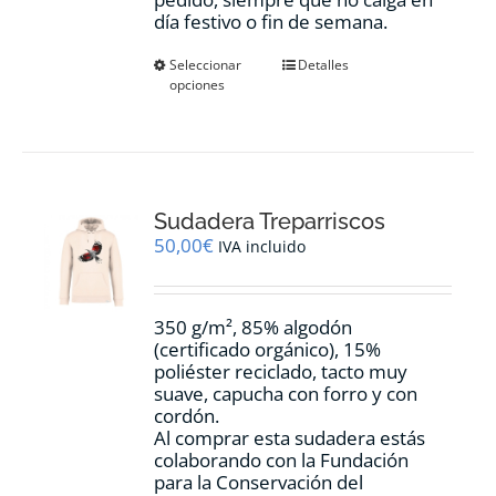
día festivo o fin de semana.
Este
Seleccionar
Detalles
opciones
producto
tiene
múltiples
variantes.
Las
opciones
Sudadera Treparriscos
se
pueden
50,00
€
IVA incluido
elegir
en
la
350 g/m², 85% algodón
página
(certificado orgánico), 15%
de
poliéster reciclado, tacto muy
producto
suave, capucha con forro y con
cordón.
Al comprar esta sudadera estás
colaborando con la Fundación
para la Conservación del