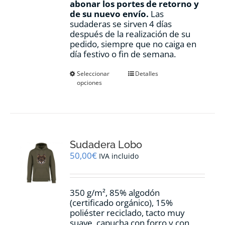
abonar los portes de retorno y
de su nuevo envío.
Las
sudaderas se sirven 4 días
después de la realización de su
pedido, siempre que no caiga en
día festivo o fin de semana.
Este
Seleccionar
Detalles
opciones
producto
tiene
múltiples
variantes.
Las
opciones
Sudadera Lobo
se
pueden
50,00
€
IVA incluido
elegir
en
la
350 g/m², 85% algodón
página
(certificado orgánico), 15%
de
poliéster reciclado, tacto muy
producto
suave, capucha con forro y con