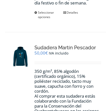
día festivo o fin de semana.
Este
Seleccionar
Detalles
opciones
producto
tiene
múltiples
variantes.
Las
opciones
Sudadera Martín Pescador
se
pueden
50,00
€
IVA incluido
elegir
en
la
350 g/m², 85% algodón
página
(certificado orgánico), 15%
de
poliéster reciclado, tacto muy
producto
suave, capucha con forro y con
cordón.
Al comprar esta sudadera estás
colaborando con la Fundación
para la Conservación del
Quebrantahuesos en las acciones