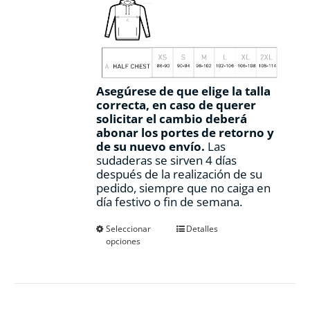
Asegúrese de que elige la talla
correcta, en caso de querer
solicitar el cambio deberá
abonar los portes de retorno y
de su nuevo envío.
Las
sudaderas se sirven 4 días
después de la realización de su
pedido, siempre que no caiga en
día festivo o fin de semana.
Este
Seleccionar
Detalles
opciones
producto
tiene
múltiples
variantes.
Las