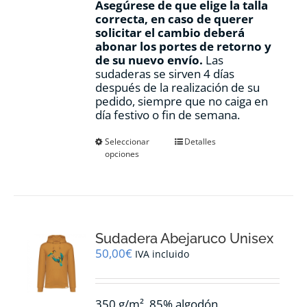
Asegúrese de que elige la talla
correcta, en caso de querer
solicitar el cambio deberá
abonar los portes de retorno y
de su nuevo envío.
Las
sudaderas se sirven 4 días
después de la realización de su
pedido, siempre que no caiga en
día festivo o fin de semana.
Este
Seleccionar
Detalles
opciones
producto
tiene
múltiples
variantes.
Las
opciones
Sudadera Abejaruco Unisex
se
pueden
50,00
€
IVA incluido
elegir
en
la
350 g/m², 85% algodón
página