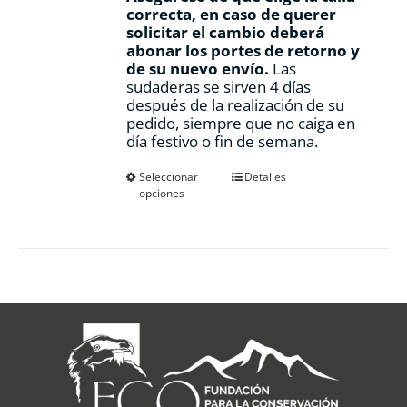
correcta, en caso de querer
solicitar el cambio deberá
abonar los portes de retorno y
de su nuevo envío.
Las
sudaderas se sirven 4 días
después de la realización de su
pedido, siempre que no caiga en
día festivo o fin de semana.
Este
Seleccionar
Detalles
opciones
producto
tiene
múltiples
variantes.
Las
opciones
se
pueden
elegir
en
la
página