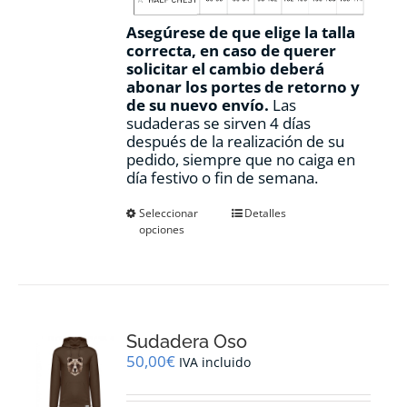
Asegúrese de que elige la talla
correcta, en caso de querer
solicitar el cambio deberá
abonar los portes de retorno y
de su nuevo envío.
Las
sudaderas se sirven 4 días
después de la realización de su
pedido, siempre que no caiga en
día festivo o fin de semana.
Este
Seleccionar
Detalles
opciones
producto
tiene
múltiples
variantes.
Las
opciones
Sudadera Oso
se
pueden
50,00
€
IVA incluido
elegir
en