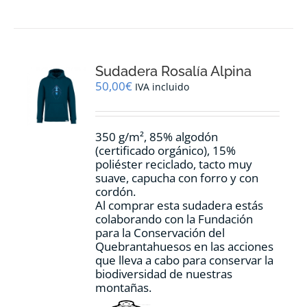
tiene
múltiples
variantes.
Las
opciones
Sudadera Rosalía Alpina
se
pueden
50,00
€
IVA incluido
elegir
en
la
350 g/m², 85% algodón
página
(certificado orgánico), 15%
de
poliéster reciclado, tacto muy
producto
suave, capucha con forro y con
cordón.
Al comprar esta sudadera estás
colaborando con la Fundación
para la Conservación del
Quebrantahuesos en las acciones
que lleva a cabo para conservar la
biodiversidad de nuestras
montañas.