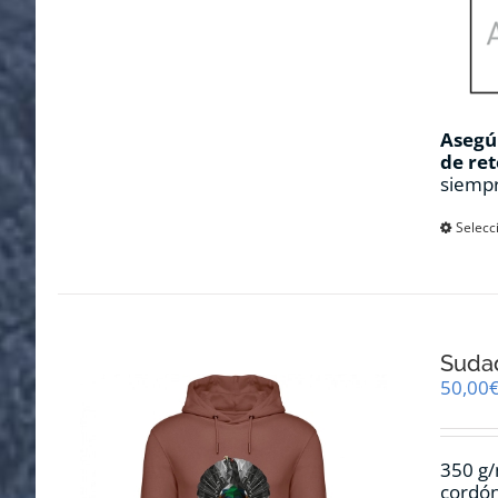
Asegúr
de ret
siempr
Selecc
Suda
50,00
350 g/
cordón