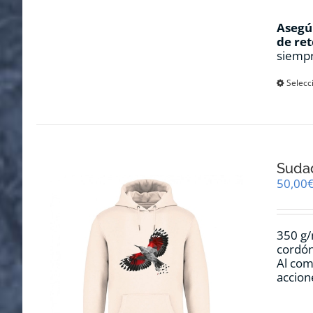
Asegúr
de ret
siempr
Selecc
Sudad
50,00
350 g/
cordón
Al com
accion