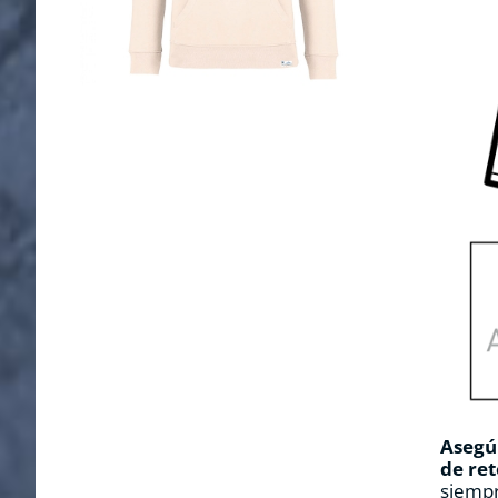
Asegúr
de ret
siempr