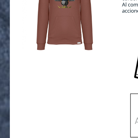
Al com
accion