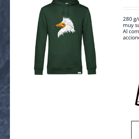
280 g/
muy su
Al com
accion