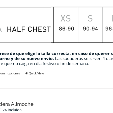
ese de que elige la talla correcta, en caso de querer 
orno y de su nuevo envío.
Las sudaderas se sirven 4 días
e que no caiga en día festivo o fin de semana.
Este
ionar opciones
Quick View
producto
tiene
múltiples
variantes.
Las
opciones
dera Alimoche
se
€
IVA incluido