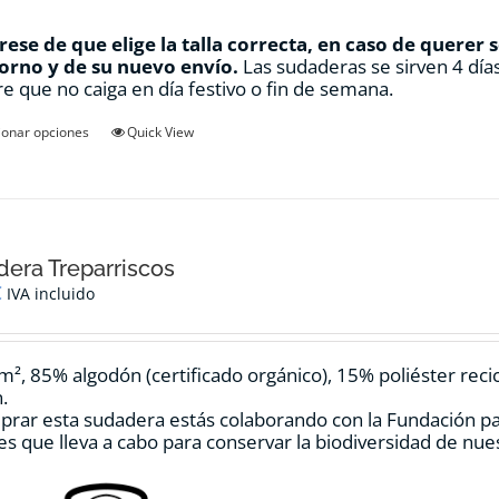
ese de que elige la talla correcta, en caso de querer 
orno y de su nuevo envío.
Las sudaderas se sirven 4 días
e que no caiga en día festivo o fin de semana.
Este
ionar opciones
Quick View
producto
tiene
múltiples
variantes.
Las
opciones
era Treparriscos
se
€
IVA incluido
pueden
elegir
en
m², 85% algodón (certificado orgánico), 15% poliéster reci
la
.
página
prar esta sudadera estás colaborando con la Fundación p
de
es que lleva a cabo para conservar la biodiversidad de nu
producto