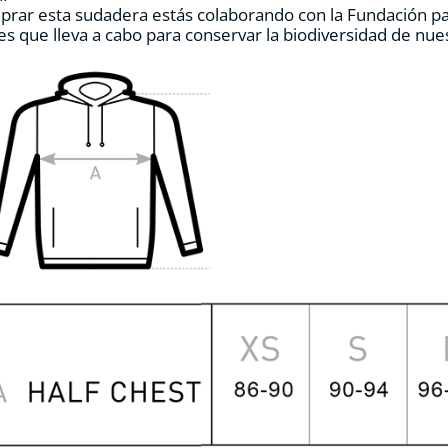
prar esta sudadera estás colaborando con la Fundación p
de
es que lleva a cabo para conservar la biodiversidad de nu
producto