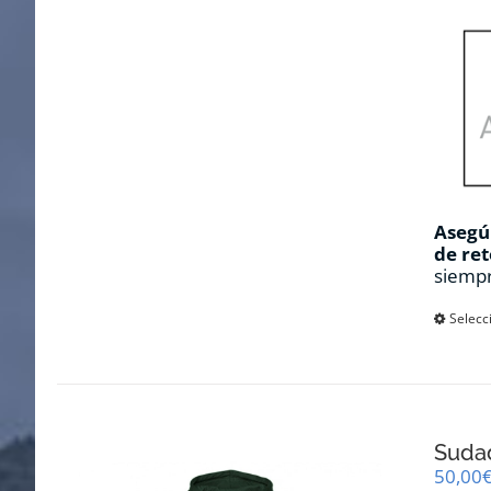
Asegúr
de ret
siempr
Selecc
Suda
50,00