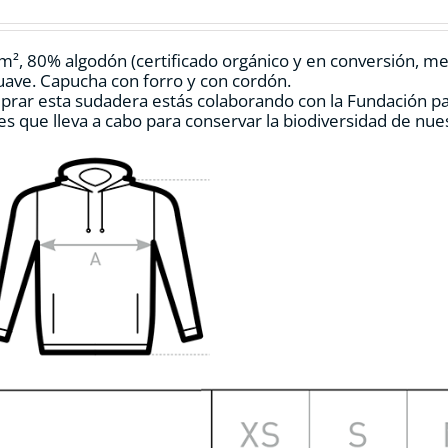
pueden
elegir
en
m², 80% algodón (certificado orgánico y en conversión, mezc
la
ave. Capucha con forro y con cordón.
página
prar esta sudadera estás colaborando con la Fundación p
de
es que lleva a cabo para conservar la biodiversidad de nu
producto