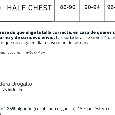
ese de que elige la talla correcta, en caso de querer 
orno y de su nuevo envío.
Las sudaderas se sirven 4 días
e que no caiga en día festivo o fin de semana.
Este
ionar opciones
Quick View
producto
tiene
múltiples
variantes.
Las
opciones
dera Urogallo
se
€
IVA incluido
pueden
elegir
en
m², 85% algodón (certificado orgánico), 15% poliéster reci
la
.
página