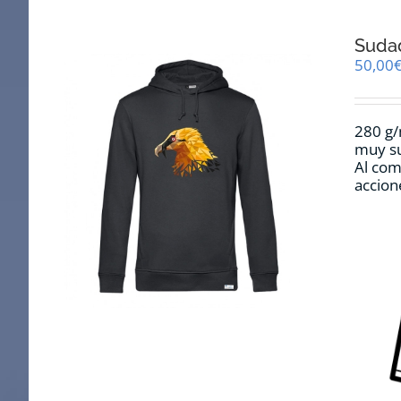
Suda
50,00
280 g/
muy su
Al com
accion