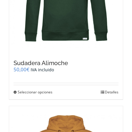
Sudadera Alimoche
50,00
€
IVA incluido
Este
Seleccionar opciones
Detalles
producto
tiene
múltiples
variantes.
Las
opciones