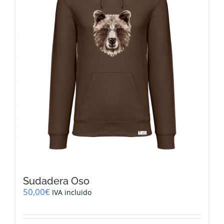
elegir
en
la
página
de
producto
Sudadera Oso
50,00
€
IVA incluido