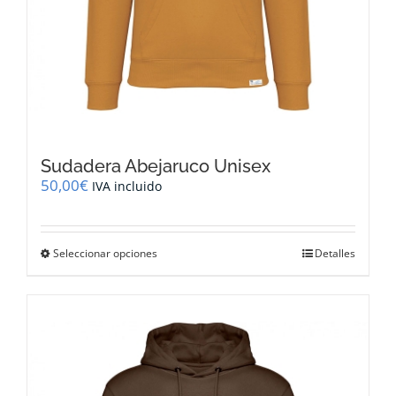
Sudadera Abejaruco Unisex
50,00
€
IVA incluido
Este
Seleccionar opciones
Detalles
producto
tiene
múltiples
variantes.
Las
opciones
se
pueden