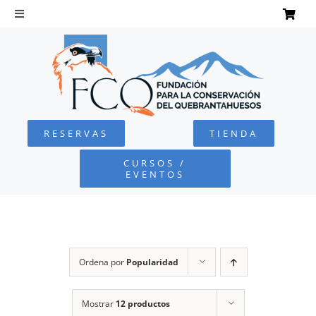
Saltar
al
Toggle
Navigation
contenido
INICIO
QUEBRANTAHUESOS
RESERVAS
TIENDA
FUNDACIÓN
CURSOS /
EVENTOS
PROYECTOS
DEFENSA AMBIENTAL
Ordena por
Popularidad
COLABORA
Mostrar
12 productos