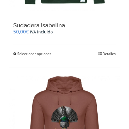
Sudadera Isabelina
50,00
€
IVA incluido
Este
Seleccionar opciones
Detalles
producto
tiene
múltiples
variantes.
Las
opciones
se
pueden
elegir
en
la
página
de