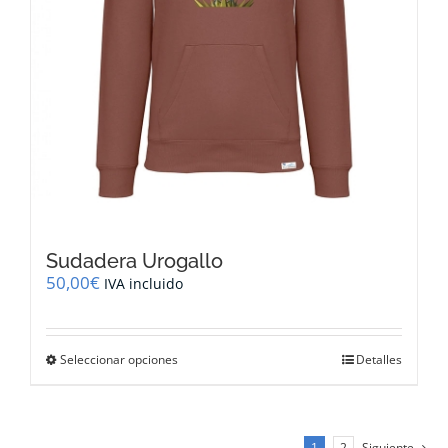
producto
Sudadera Urogallo
50,00
€
IVA incluido
Este
Seleccionar opciones
Detalles
producto
tiene
múltiples
variantes.
1
2
Siguiente