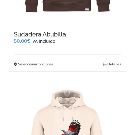
Sudadera Abubilla
50,00
€
IVA incluido
Este
Seleccionar opciones
Detalles
producto
tiene
múltiples
variantes.
Las
opciones
se
pueden
elegir
en
la