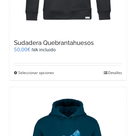
Sudadera Quebrantahuesos
50,00
€
IVA incluido
Este
Seleccionar opciones
Detalles
producto
tiene
múltiples
variantes.
Las
opciones
se
pueden
elegir
en