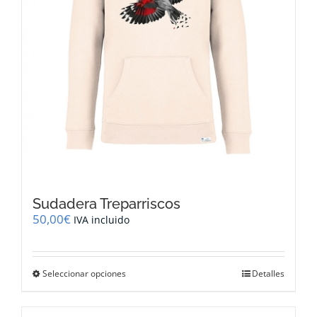
página
de
producto
Sudadera Treparriscos
50,00
€
IVA incluido
Este
Seleccionar opciones
Detalles
producto
tiene
múltiples