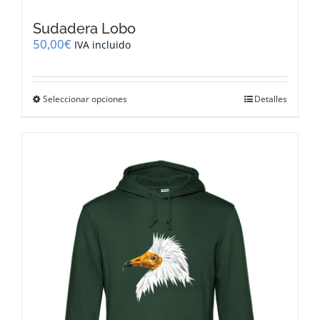
Sudadera Lobo
50,00
€
IVA incluido
Este
Seleccionar opciones
Detalles
producto
tiene
múltiples
variantes.
Las
opciones
se
pueden
elegir
en
la
página
de
producto