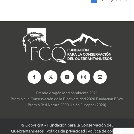
Las
opciones
se
pueden
elegir
en
la
página
de
producto
Premio Aragón Medioambiente 2021
Premio a la Conservación de la Biodiversidad 2020 Fundación BBVA
Premio Red Natura 2000 Unión Europea (2020)
© Copyright – Fundación para la Conservación del
Quebrantahuesos |
Política de privacidad
|
Política de cookies
|