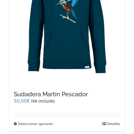
la
página
de
producto
Sudadera Martín Pescador
50,00
€
IVA incluido
Este
Seleccionar opciones
Detalles
producto