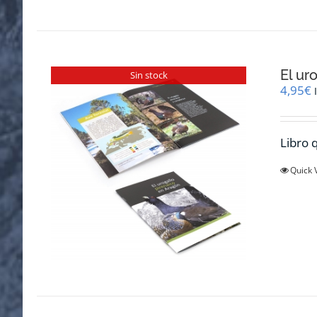
El ur
Sin stock
4,95
€
Libro q
Quick 