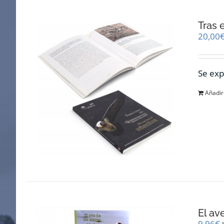
Tras 
20,00
Se exp
Añadir 
El av
9,96
€