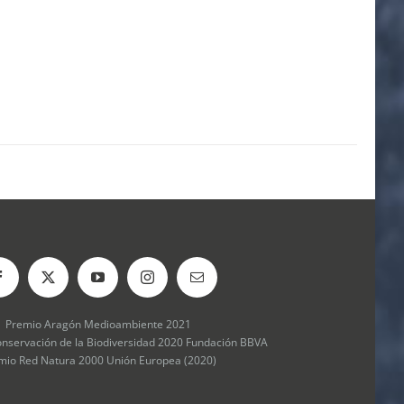
Premio Aragón Medioambiente 2021
onservación de la Biodiversidad 2020 Fundación BBVA
mio Red Natura 2000 Unión Europea (2020)