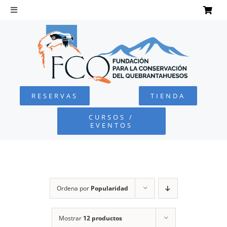
Saltar
al
Toggle
Navigation
contenido
INICIO
QUEBRANTAHUESOS
RESERVAS
TIENDA
FUNDACIÓN
CURSOS /
EVENTOS
PROYECTOS
DEFENSA AMBIENTAL
Ordena por
Popularidad
COLABORA
Mostrar
12 productos