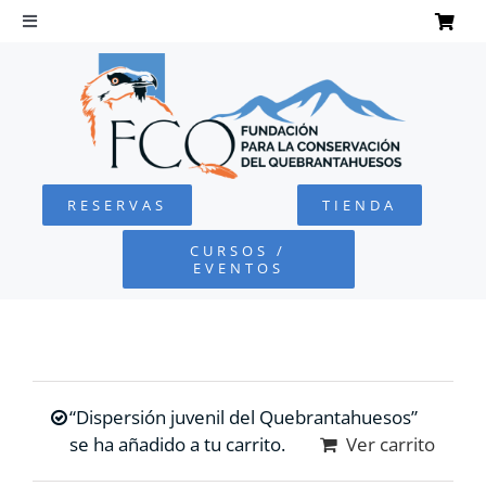
Saltar
al
Toggle
Navigation
contenido
INICIO
QUEBRANTAHUESOS
RESERVAS
TIENDA
FUNDACIÓN
CURSOS /
EVENTOS
PROYECTOS
DEFENSA AMBIENTAL
“Dispersión juvenil del Quebrantahuesos”
COLABORA
se ha añadido a tu carrito.
Ver carrito