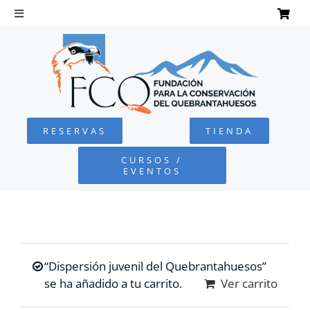
Saltar
al
Toggle
Navigation
contenido
INICIO
QUEBRANTAHUESOS
RESERVAS
TIENDA
FUNDACIÓN
CURSOS /
EVENTOS
PROYECTOS
DEFENSA AMBIENTAL
“Dispersión juvenil del Quebrantahuesos”
COLABORA
se ha añadido a tu carrito.
Ver carrito