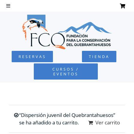
Saltar
al
Toggle
Navigation
contenido
INICIO
QUEBRANTAHUESOS
RESERVAS
TIENDA
FUNDACIÓN
CURSOS /
EVENTOS
PROYECTOS
DEFENSA AMBIENTAL
“Dispersión juvenil del Quebrantahuesos”
COLABORA
se ha añadido a tu carrito.
Ver carrito