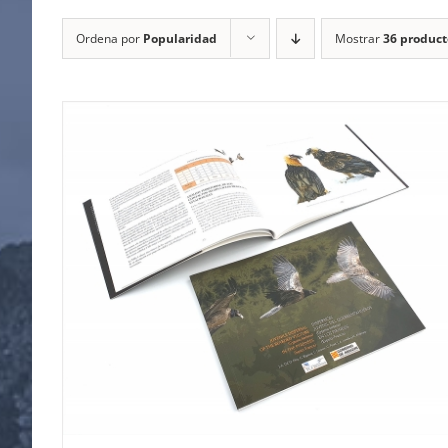
Ordena por
Popularidad
Mostrar
36 product