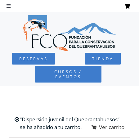
Saltar
al
Toggle
Navigation
contenido
INICIO
QUEBRANTAHUESOS
RESERVAS
TIENDA
FUNDACIÓN
CURSOS /
EVENTOS
PROYECTOS
DEFENSA AMBIENTAL
“Dispersión juvenil del Quebrantahuesos”
COLABORA
se ha añadido a tu carrito.
Ver carrito