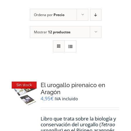
RECURSOS
Ordena por
Precio
NOTICIAS
Mostrar
12 productos
CONTACTO
CARRITO
1
El urogallo pirenaico en
Sin stock
Aragón
4,95
€
IVA incluido
Libro que trata sobre la biología y
conservación del urogallo (
Tetrao
urogallus
) en el Pirineo aragonés.