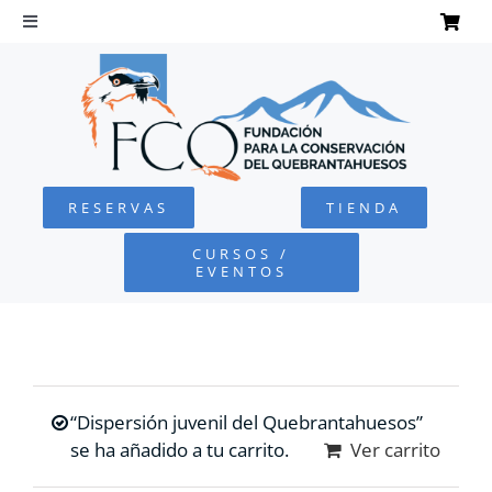
Saltar
al
Toggle
Navigation
contenido
INICIO
QUEBRANTAHUESOS
RESERVAS
TIENDA
FUNDACIÓN
CURSOS /
EVENTOS
PROYECTOS
DEFENSA AMBIENTAL
“Dispersión juvenil del Quebrantahuesos”
COLABORA
se ha añadido a tu carrito.
Ver carrito