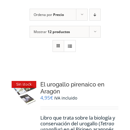
RECURSOS
Ordena por
Precio
NOTICIAS
Mostrar
12 productos
CONTACTO
CARRITO
1
El urogallo pirenaico en
Sin stock
Aragón
4,95
€
IVA incluido
Libro que trata sobre la biología y
conservación del urogallo (
Tetrao
urogallus
) en el Pirineo aragonés.