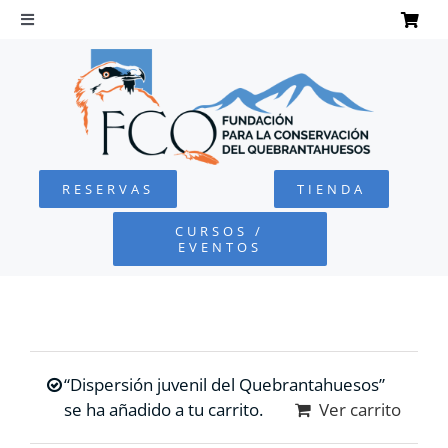
Saltar
al
Toggle
Navigation
contenido
INICIO
QUEBRANTAHUESOS
RESERVAS
TIENDA
FUNDACIÓN
CURSOS /
EVENTOS
PROYECTOS
DEFENSA AMBIENTAL
“Dispersión juvenil del Quebrantahuesos”
COLABORA
se ha añadido a tu carrito.
Ver carrito