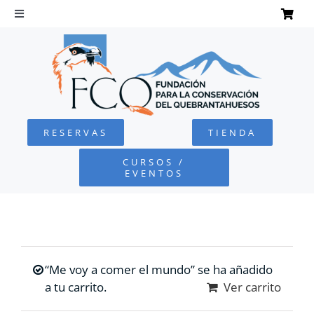
Saltar
al
Toggle
Navigation
contenido
INICIO
QUEBRANTAHUESOS
RESERVAS
TIENDA
FUNDACIÓN
CURSOS /
EVENTOS
PROYECTOS
DEFENSA AMBIENTAL
“Me voy a comer el mundo” se ha añadido
COLABORA
a tu carrito.
Ver carrito