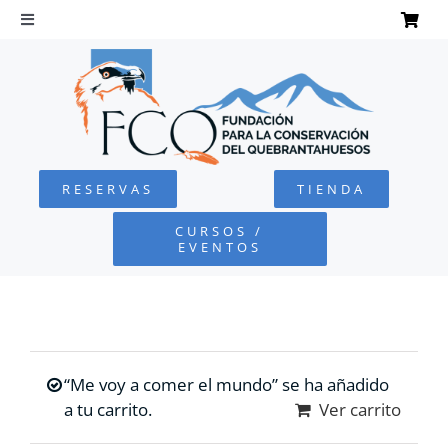
Saltar
al
Toggle
Navigation
contenido
INICIO
QUEBRANTAHUESOS
RESERVAS
TIENDA
FUNDACIÓN
CURSOS /
EVENTOS
PROYECTOS
DEFENSA AMBIENTAL
“Me voy a comer el mundo” se ha añadido
COLABORA
a tu carrito.
Ver carrito