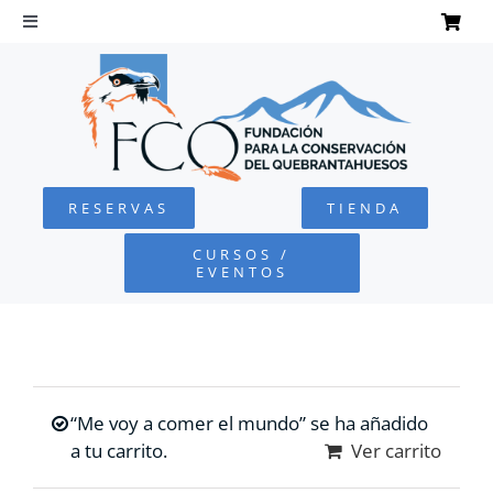
Saltar
al
Toggle
Navigation
contenido
INICIO
QUEBRANTAHUESOS
RESERVAS
TIENDA
FUNDACIÓN
CURSOS /
EVENTOS
PROYECTOS
DEFENSA AMBIENTAL
“Me voy a comer el mundo” se ha añadido
COLABORA
a tu carrito.
Ver carrito