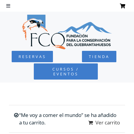
Saltar
al
Toggle
Navigation
contenido
INICIO
QUEBRANTAHUESOS
RESERVAS
TIENDA
FUNDACIÓN
CURSOS /
EVENTOS
PROYECTOS
DEFENSA AMBIENTAL
“Me voy a comer el mundo” se ha añadido
COLABORA
a tu carrito.
Ver carrito