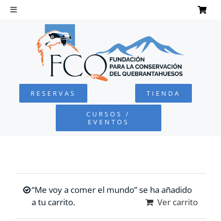
Saltar
al
Toggle
Navigation
contenido
INICIO
QUEBRANTAHUESOS
RESERVAS
TIENDA
FUNDACIÓN
CURSOS /
EVENTOS
PROYECTOS
DEFENSA AMBIENTAL
“Me voy a comer el mundo” se ha añadido
COLABORA
a tu carrito.
Ver carrito