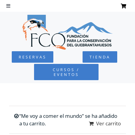
Saltar
al
Toggle
Navigation
contenido
INICIO
QUEBRANTAHUESOS
RESERVAS
TIENDA
FUNDACIÓN
CURSOS /
EVENTOS
PROYECTOS
DEFENSA AMBIENTAL
“Me voy a comer el mundo” se ha añadido
COLABORA
a tu carrito.
Ver carrito