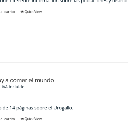
one diferente información sobre las poblaciones y distrib
al carrito
Quick View
oy a comer el mundo
€
IVA incluido
 de 14 páginas sobre el Urogallo.
al carrito
Quick View