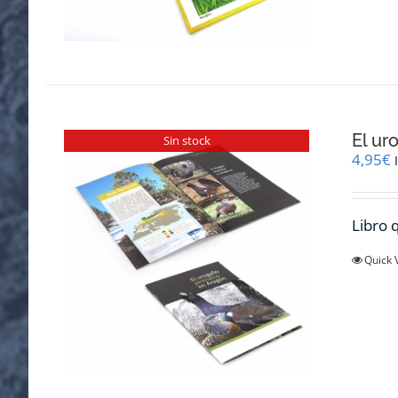
El ur
Sin stock
4,95
€
Libro q
Quick 