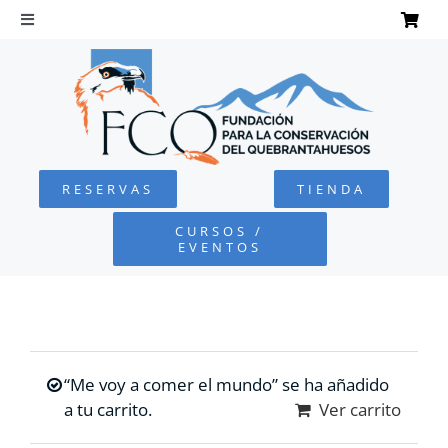
Saltar
al
Toggle
Navigation
contenido
INICIO
QUEBRANTAHUESOS
RESERVAS
TIENDA
FUNDACIÓN
CURSOS /
EVENTOS
PROYECTOS
DEFENSA AMBIENTAL
“Me voy a comer el mundo” se ha añadido
COLABORA
a tu carrito.
Ver carrito