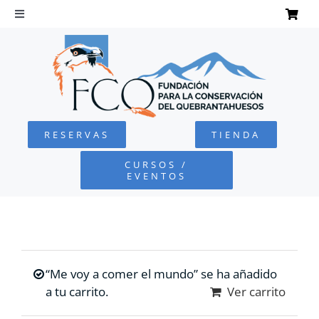
Saltar
al
Toggle
Navigation
contenido
INICIO
QUEBRANTAHUESOS
RESERVAS
TIENDA
FUNDACIÓN
CURSOS /
EVENTOS
PROYECTOS
DEFENSA AMBIENTAL
“Me voy a comer el mundo” se ha añadido
COLABORA
a tu carrito.
Ver carrito