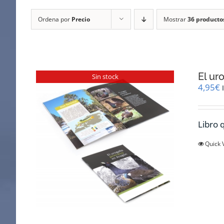
Ordena por
Precio
Mostrar
36 producto
El ur
Sin stock
4,95
€
Libro q
Quick 