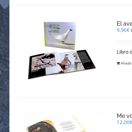
El av
9,96
€
Libro 
Añadir 
Me v
12,00