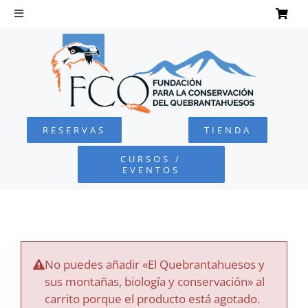
Saltar
al
Toggle
Navigation
contenido
INICIO
QUEBRANTAHUESOS
RESERVAS
TIENDA
FUNDACIÓN
CURSOS /
EVENTOS
PROYECTOS
DEFENSA AMBIENTAL
No puedes añadir «El Quebrantahuesos y
COLABORA
sus montañas, biología y conservación» al
carrito porque el producto está agotado.