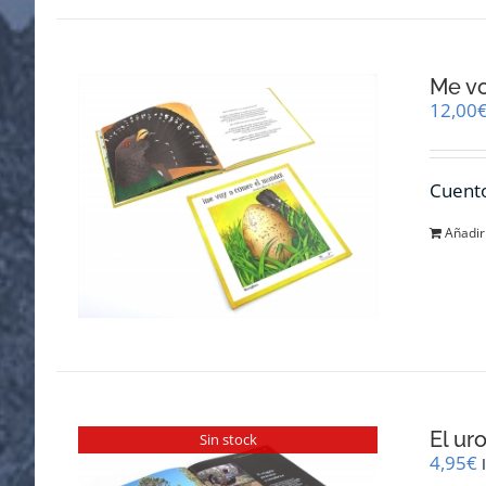
Me v
12,00
Cuento
Añadir 
El ur
Sin stock
4,95
€