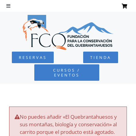
Saltar
al
Toggle
Navigation
contenido
INICIO
QUEBRANTAHUESOS
RESERVAS
TIENDA
FUNDACIÓN
CURSOS /
EVENTOS
PROYECTOS
DEFENSA AMBIENTAL
No puedes añadir «El Quebrantahuesos y
COLABORA
sus montañas, biología y conservación» al
carrito porque el producto está agotado.