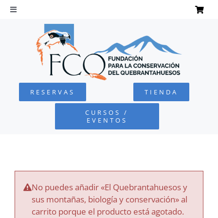
Saltar
al
Toggle
Navigation
contenido
INICIO
QUEBRANTAHUESOS
RESERVAS
TIENDA
FUNDACIÓN
CURSOS /
EVENTOS
PROYECTOS
DEFENSA AMBIENTAL
No puedes añadir «El Quebrantahuesos y
COLABORA
sus montañas, biología y conservación» al
carrito porque el producto está agotado.