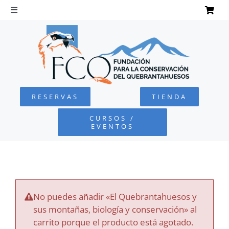
Saltar
al
Toggle
Navigation
contenido
INICIO
QUEBRANTAHUESOS
RESERVAS
TIENDA
FUNDACIÓN
CURSOS /
EVENTOS
PROYECTOS
DEFENSA AMBIENTAL
No puedes añadir «El Quebrantahuesos y
COLABORA
sus montañas, biología y conservación» al
carrito porque el producto está agotado.