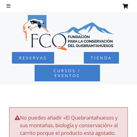
Saltar
al
Toggle
Navigation
contenido
INICIO
QUEBRANTAHUESOS
RESERVAS
TIENDA
FUNDACIÓN
CURSOS /
EVENTOS
PROYECTOS
DEFENSA AMBIENTAL
No puedes añadir «El Quebrantahuesos y
COLABORA
sus montañas, biología y conservación» al
carrito porque el producto está agotado.