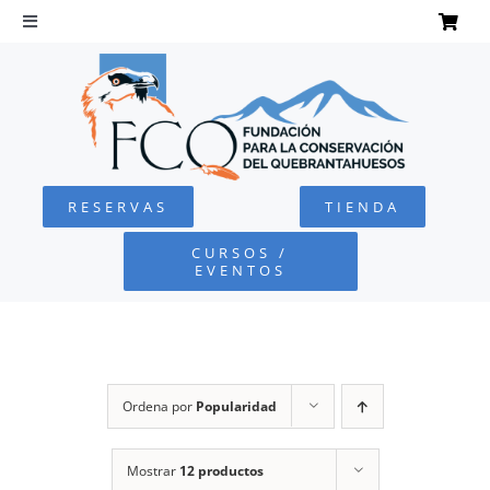
Saltar
al
Toggle
Navigation
contenido
INICIO
QUEBRANTAHUESOS
RESERVAS
TIENDA
FUNDACIÓN
CURSOS /
EVENTOS
PROYECTOS
DEFENSA AMBIENTAL
Ordena por
Popularidad
COLABORA
Mostrar
12 productos