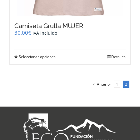
Camiseta Grulla MUJER
30,00
€
IVA incluido
Este
Seleccionar opciones
Detalles
producto
tiene
múltiples
variantes.
Anterior
1
2
Las
opciones
se
pueden
elegir
en
la
página
de