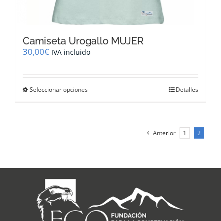
Camiseta Urogallo MUJER
30,00
€
IVA incluido
Este
Seleccionar opciones
Detalles
producto
tiene
múltiples
variantes.
Anterior
1
2
Las
opciones
se
pueden
elegir
en
la
página
de