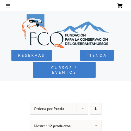
Saltar
al
Toggle
Navigation
contenido
INICIO
QUEBRANTAHUESOS
RESERVAS
TIENDA
FUNDACIÓN
CURSOS /
EVENTOS
PROYECTOS
DEFENSA AMBIENTAL
Ordena por
Precio
COLABORA
Mostrar
12 productos