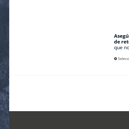
Asegúr
de ret
que no
Selecc