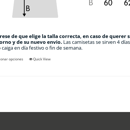
ese de que elige la talla correcta, en caso de querer 
orno y de su nuevo envio.
Las camisetas se sirven 4 día
 caiga en día festivo o fin de semana.
Este
ionar opciones
Quick View
producto
tiene
múltiples
variantes.
Las
opciones
se
pueden
elegir
en
la
página