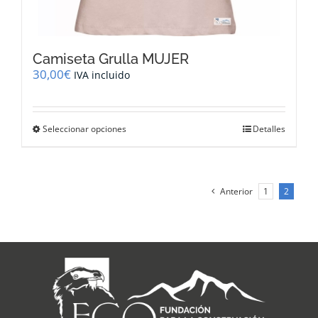
Camiseta Grulla MUJER
30,00
€
IVA incluido
Este
Seleccionar opciones
Detalles
producto
tiene
múltiples
variantes.
Anterior
1
2
Las
opciones
se
pueden
elegir
en
la
página
de