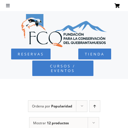
Saltar
al
Toggle
Navigation
contenido
INICIO
QUEBRANTAHUESOS
RESERVAS
TIENDA
FUNDACIÓN
CURSOS /
EVENTOS
PROYECTOS
DEFENSA AMBIENTAL
Ordena por
Popularidad
COLABORA
Mostrar
12 productos