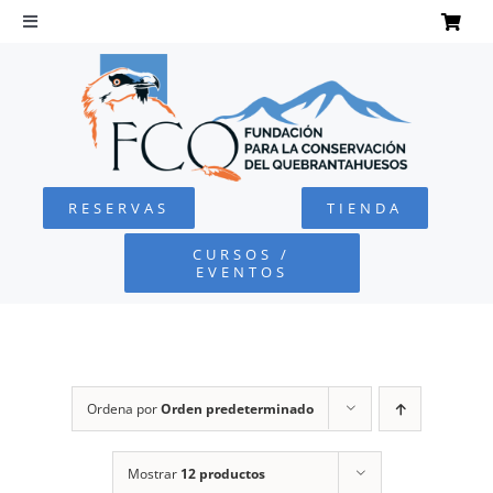
Saltar
al
Toggle
Navigation
contenido
INICIO
QUEBRANTAHUESOS
RESERVAS
TIENDA
FUNDACIÓN
CURSOS /
EVENTOS
PROYECTOS
DEFENSA AMBIENTAL
Ordena por
Orden predeterminado
COLABORA
Mostrar
12 productos