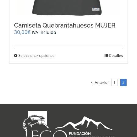
Camiseta Quebrantahuesos MUJER
30,00
€
IVA incluido
Este
Seleccionar opciones
Detalles
producto
tiene
múltiples
variantes.
Anterior
1
2
Las
opciones
se
pueden
elegir
en
la
página
de