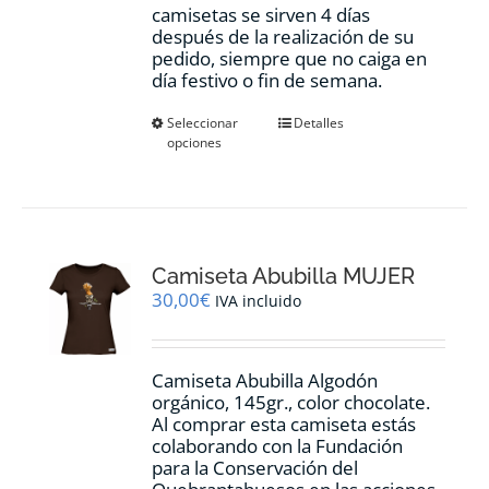
camisetas se sirven 4 días
después de la realización de su
pedido, siempre que no caiga en
día festivo o fin de semana.
Este
Seleccionar
Detalles
opciones
producto
tiene
múltiples
variantes.
Las
opciones
Camiseta Abubilla MUJER
se
pueden
30,00
€
IVA incluido
elegir
en
la
Camiseta Abubilla Algodón
página
orgánico, 145gr., color chocolate.
de
Al comprar esta camiseta estás
producto
colaborando con la Fundación
para la Conservación del