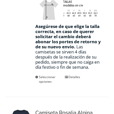
Asegúrese de que elige la talla
correcta, en caso de querer
solicitar el cambio deberá
abonar los portes de retorno y
de su nuevo envio.
Las
camisetas se sirven 4 días
después de la realización de su
pedido, siempre que no caiga en
día festivo o fin de semana.
Este
Seleccionar
Detalles
opciones
producto
tiene
múltiples
variantes.
Las
opciones
Camiseta Rosalia Alpina
se