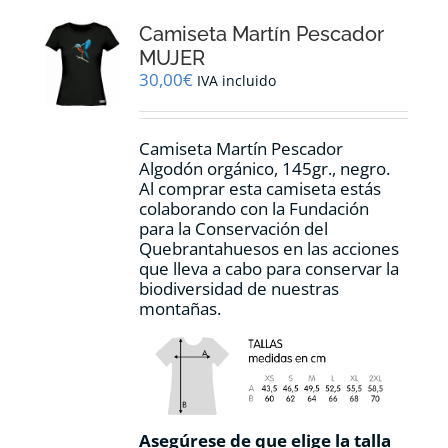
opciones
Camiseta Martín Pescador
se
pueden
MUJER
elegir
30,00
€
IVA incluido
en
la
página
Camiseta Martín Pescador
de
Algodón orgánico, 145gr., negro.
producto
Al comprar esta camiseta estás
colaborando con la Fundación
para la Conservación del
Quebrantahuesos en las acciones
que lleva a cabo para conservar la
biodiversidad de nuestras
montañas.
Asegúrese de que elige la talla