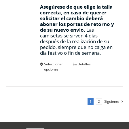
Asegúrese de que elige la talla
correcta, en caso de querer
solicitar el cambio deberá
abonar los portes de retorno y
de su nuevo envio.
Las
camisetas se sirven 4 días
después de la realización de su
pedido, siempre que no caiga en
día festivo o fin de semana.
Este
Seleccionar
Detalles
opciones
producto
tiene
múltiples
variantes.
Las
opciones
1
2
Siguiente
se
pueden
elegir
en
la