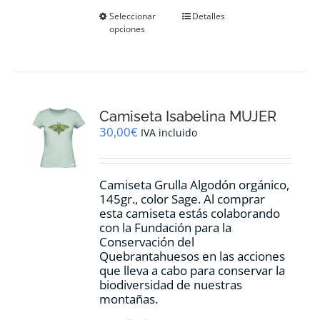
Este
Seleccionar
Detalles
opciones
producto
tiene
múltiples
variantes.
Las
opciones
Camiseta Isabelina MUJER
se
pueden
30,00
€
IVA incluido
elegir
en
la
Camiseta Grulla Algodón orgánico,
página
145gr., color Sage. Al comprar
de
esta camiseta estás colaborando
producto
con la Fundación para la
Conservación del
Quebrantahuesos en las acciones
que lleva a cabo para conservar la
biodiversidad de nuestras
montañas.