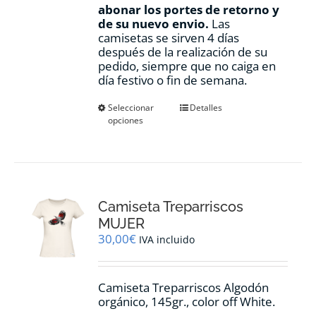
abonar los portes de retorno y
de su nuevo envio.
Las
camisetas se sirven 4 días
después de la realización de su
pedido, siempre que no caiga en
día festivo o fin de semana.
Este
Seleccionar
Detalles
opciones
producto
tiene
múltiples
variantes.
Las
opciones
Camiseta Treparriscos
se
pueden
MUJER
elegir
30,00
€
IVA incluido
en
la
página
Camiseta Treparriscos Algodón
de
orgánico, 145gr., color off White.
producto