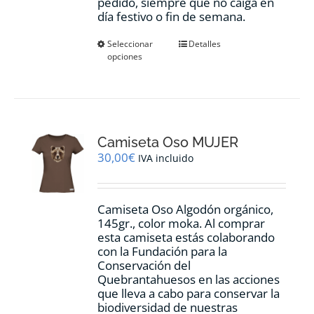
pedido, siempre que no caiga en
día festivo o fin de semana.
Este
Seleccionar
Detalles
opciones
producto
tiene
múltiples
variantes.
Las
opciones
Camiseta Oso MUJER
se
pueden
30,00
€
IVA incluido
elegir
en
la
Camiseta Oso Algodón orgánico,
página
145gr., color moka. Al comprar
de
esta camiseta estás colaborando
producto
con la Fundación para la
Conservación del
Quebrantahuesos en las acciones
que lleva a cabo para conservar la
biodiversidad de nuestras