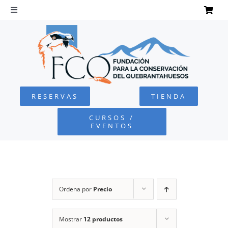
Saltar
al
Toggle
Navigation
contenido
INICIO
QUEBRANTAHUESOS
RESERVAS
TIENDA
FUNDACIÓN
CURSOS /
EVENTOS
PROYECTOS
DEFENSA AMBIENTAL
Ordena por
Precio
COLABORA
Mostrar
12 productos