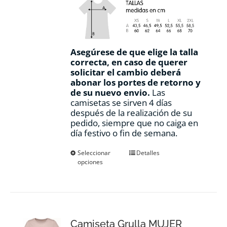
Asegúrese de que elige la talla
correcta, en caso de querer
solicitar el cambio deberá
abonar los portes de retorno y
de su nuevo envio.
Las
camisetas se sirven 4 días
después de la realización de su
pedido, siempre que no caiga en
día festivo o fin de semana.
Este
Seleccionar
Detalles
opciones
producto
tiene
múltiples
variantes.
Las
opciones
Camiseta Grulla MUJER
se