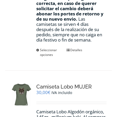
correcta, en caso de querer
solicitar el cambio deberá
abonar los portes de retorno y
de su nuevo envio.
Las
camisetas se sirven 4 días
después de la realización de su
pedido, siempre que no caiga en
día festivo o fin de semana.
Este
Seleccionar
Detalles
opciones
producto
tiene
múltiples
variantes.
Las
opciones
Camiseta Lobo MUJER
se
pueden
30,00
€
IVA incluido
elegir
en
la
Camiseta Lobo Algodón orgánico,
página
145gr., millenium kaki. Al comprar