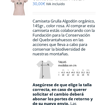
pueden
30,00
€
IVA incluido
elegir
en
la
Camiseta Grulla Algodón orgánico,
página
145gr., color rosa. Al comprar esta
de
camiseta estás colaborando con la
producto
Fundación para la Conservación
del Quebrantahuesos en las
acciones que lleva a cabo para
conservar la biodiversidad de
nuestras montañas.
Asegúrese de que elige la talla
correcta, en caso de querer
solicitar el cambio deberá
abonar los portes de retorno y
de su nuevo envio.
Las