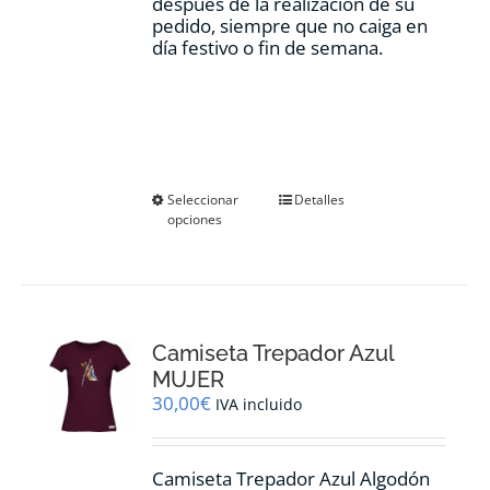
después de la realización de su
pedido, siempre que no caiga en
día festivo o fin de semana.
Este
Seleccionar
Detalles
opciones
producto
tiene
múltiples
variantes.
Las
opciones
Camiseta Trepador Azul
se
pueden
MUJER
elegir
30,00
€
IVA incluido
en
la
página
Camiseta Trepador Azul Algodón
de