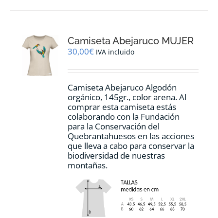
múltiples
variantes.
Las
opciones
Camiseta Abejaruco MUJER
se
pueden
30,00
€
IVA incluido
elegir
en
la
Camiseta Abejaruco Algodón
página
orgánico, 145gr., color arena. Al
de
comprar esta camiseta estás
producto
colaborando con la Fundación
para la Conservación del
Quebrantahuesos en las acciones
que lleva a cabo para conservar la
biodiversidad de nuestras
montañas.