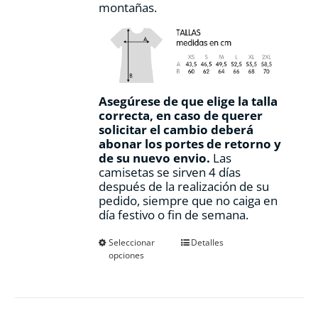
montañas.
Asegúrese de que elige la talla
correcta, en caso de querer
solicitar el cambio deberá
abonar los portes de retorno y
de su nuevo envio.
Las
camisetas se sirven 4 días
después de la realización de su
pedido, siempre que no caiga en
día festivo o fin de semana.
Este
Seleccionar
Detalles
opciones
producto
tiene
múltiples
variantes.
Las