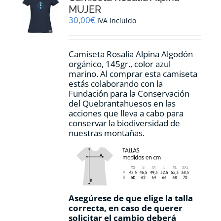
pueden
MUJER
elegir
30,00
€
IVA incluido
en
la
página
Camiseta Rosalia Alpina Algodón
de
orgánico, 145gr., color azul
producto
marino. Al comprar esta camiseta
estás colaborando con la
Fundación para la Conservación
del Quebrantahuesos en las
acciones que lleva a cabo para
conservar la biodiversidad de
nuestras montañas.
Asegúrese de que elige la talla
correcta, en caso de querer
solicitar el cambio deberá