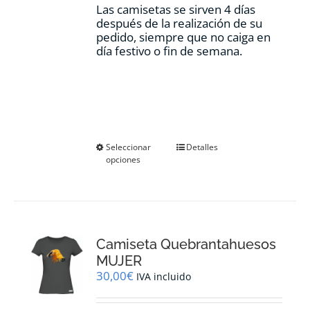
Las camisetas se sirven 4 días
después de la realización de su
pedido, siempre que no caiga en
día festivo o fin de semana.
Este
Seleccionar
Detalles
opciones
producto
tiene
múltiples
variantes.
Las
opciones
Camiseta Quebrantahuesos
se
pueden
MUJER
elegir
30,00
€
IVA incluido
en
la