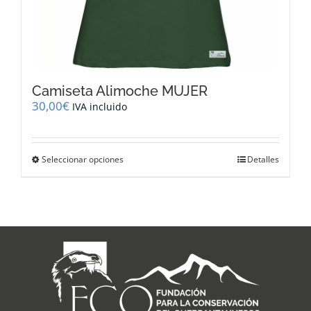
Camiseta Alimoche MUJER
30,00
€
IVA incluido
Este
Seleccionar opciones
Detalles
producto
tiene
múltiples
variantes.
Las
opciones
se
pueden
elegir
en