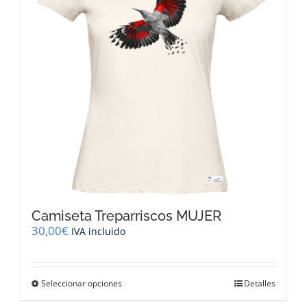
pueden
elegir
en
la
página
de
producto
Camiseta Treparriscos MUJER
30,00
€
IVA incluido
Este
Seleccionar opciones
Detalles
producto