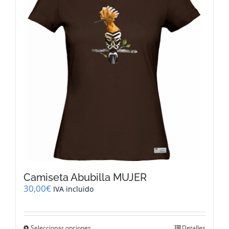
opciones
se
pueden
elegir
en
la
página
de
producto
Camiseta Abubilla MUJER
30,00
€
IVA incluido
Este
Seleccionar opciones
Detalles