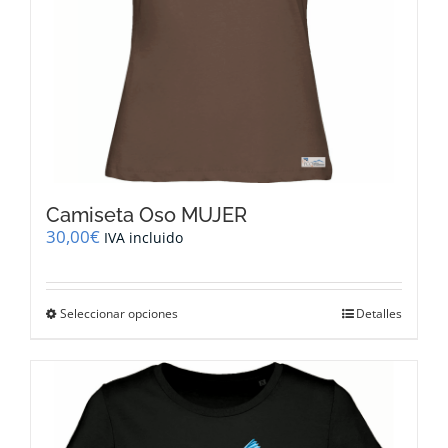
de
producto
Camiseta Oso MUJER
30,00
€
IVA incluido
Este
Seleccionar opciones
Detalles
producto
tiene
múltiples
variantes.
Las
opciones