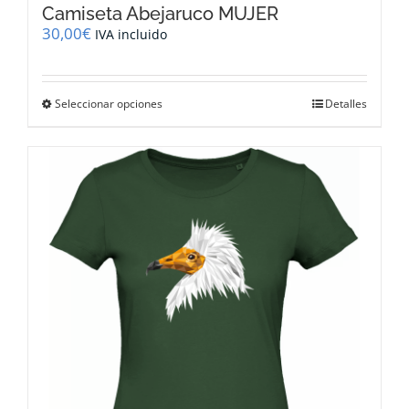
Camiseta Abejaruco MUJER
30,00
€
IVA incluido
Este
Seleccionar opciones
Detalles
producto
tiene
múltiples
variantes.
Las
opciones
se
pueden
elegir
en
la
página
de
producto