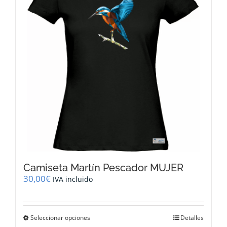
se
pueden
elegir
en
la
página
de
producto
Camiseta Martín Pescador MUJER
30,00
€
IVA incluido
Este
Seleccionar opciones
Detalles