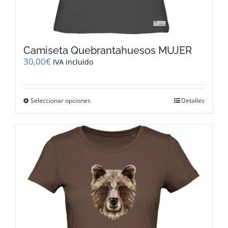
Camiseta Quebrantahuesos MUJER
30,00
€
IVA incluido
Este
Seleccionar opciones
Detalles
producto
tiene
múltiples
variantes.
Las
opciones
se
pueden
elegir
en
la
página