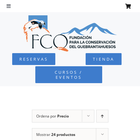
Saltar
al
Toggle
Navigation
contenido
INICIO
QUEBRANTAHUESOS
RESERVAS
TIENDA
FUNDACIÓN
CURSOS /
EVENTOS
PROYECTOS
DEFENSA AMBIENTAL
Ordena por
Precio
COLABORA
Mostrar
24 productos