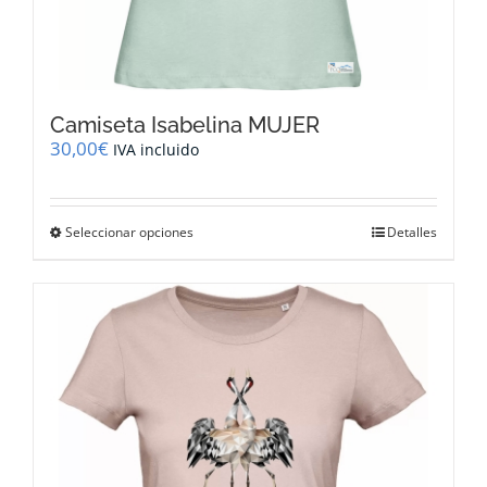
Camiseta Isabelina MUJER
30,00
€
IVA incluido
Este
Seleccionar opciones
Detalles
producto
tiene
múltiples
variantes.
Las
opciones
se
pueden
elegir
en
la