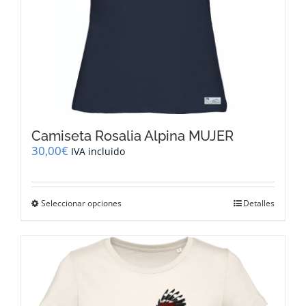
producto
Camiseta Rosalia Alpina MUJER
30,00
€
IVA incluido
Este
Seleccionar opciones
Detalles
producto
tiene
múltiples
variantes.
Las
opciones
se