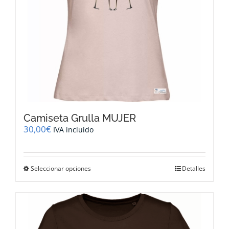
página
de
producto
Camiseta Grulla MUJER
30,00
€
IVA incluido
Este
Seleccionar opciones
Detalles
producto
tiene
múltiples
variantes.
Las