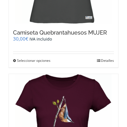
Camiseta Quebrantahuesos MUJER
30,00
€
IVA incluido
Este
Seleccionar opciones
Detalles
producto
tiene
múltiples
variantes.
Las
opciones
se
pueden
elegir
en
la