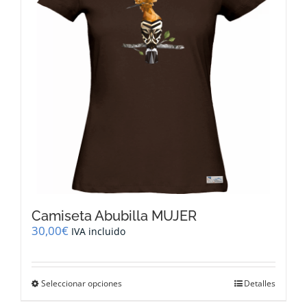
pueden
elegir
en
la
página
de
producto
Camiseta Abubilla MUJER
30,00
€
IVA incluido
Este
Seleccionar opciones
Detalles
producto