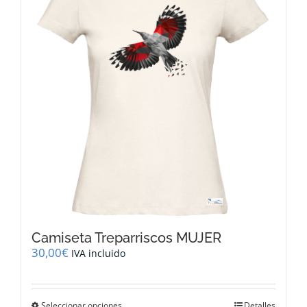
opciones
se
pueden
elegir
en
la
página
de
producto
Camiseta Treparriscos MUJER
30,00
€
IVA incluido
Este
Seleccionar opciones
Detalles