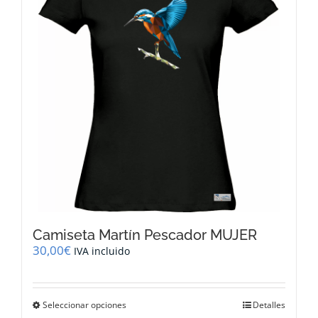
se
pueden
elegir
en
la
página
de
producto
Camiseta Martín Pescador MUJER
30,00
€
IVA incluido
Este
Seleccionar opciones
Detalles