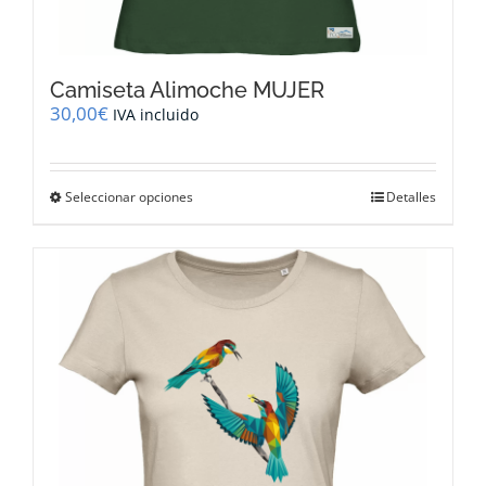
Camiseta Alimoche MUJER
30,00
€
IVA incluido
Este
Seleccionar opciones
Detalles
producto
tiene
múltiples
variantes.
Las
opciones
se
pueden
elegir
en
la
página
de