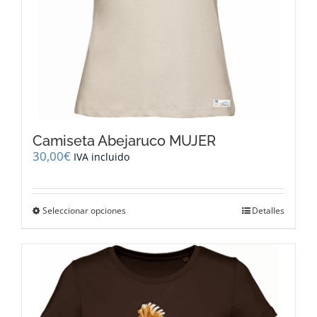
producto
Camiseta Abejaruco MUJER
30,00
€
IVA incluido
Este
Seleccionar opciones
Detalles
producto
tiene
múltiples
variantes.
Las
opciones
se