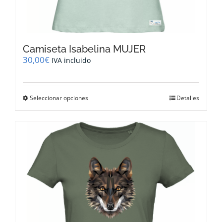
Camiseta Isabelina MUJER
30,00
€
IVA incluido
Este
Seleccionar opciones
Detalles
producto
tiene
múltiples
variantes.
Las
opciones
se
pueden
elegir
en
la
página