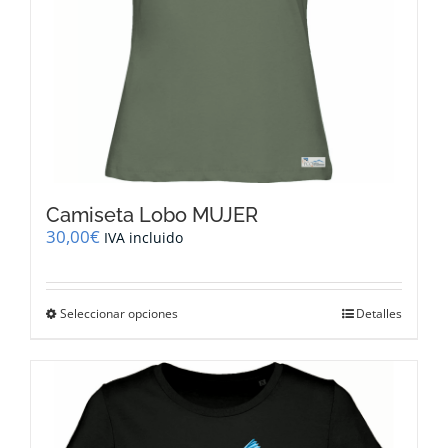
de
producto
Camiseta Lobo MUJER
30,00
€
IVA incluido
Este
Seleccionar opciones
Detalles
producto
tiene
múltiples
variantes.
Las
opciones