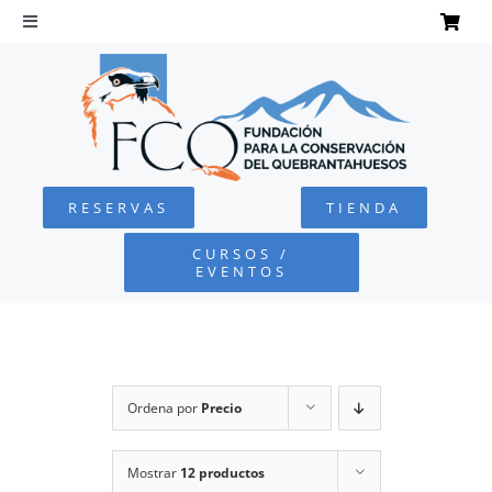
Saltar
al
Toggle
Navigation
contenido
INICIO
QUEBRANTAHUESOS
RESERVAS
TIENDA
FUNDACIÓN
CURSOS /
EVENTOS
PROYECTOS
DEFENSA AMBIENTAL
Ordena por
Precio
COLABORA
Mostrar
12 productos