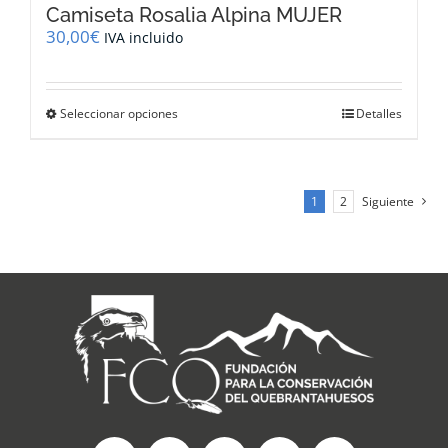
Camiseta Rosalia Alpina MUJER
30,00
€
IVA incluido
Este
Seleccionar opciones
Detalles
producto
tiene
múltiples
variantes.
1
2
Siguiente
Las
opciones
se
pueden
elegir
en
la
página
de
producto