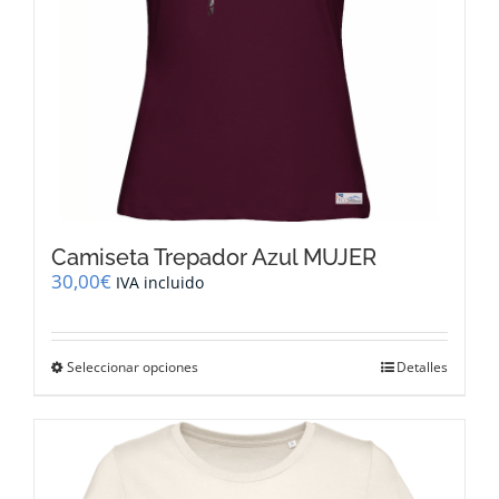
página
de
producto
Camiseta Trepador Azul MUJER
30,00
€
IVA incluido
Este
Seleccionar opciones
Detalles
producto
tiene
múltiples
variantes.
Las