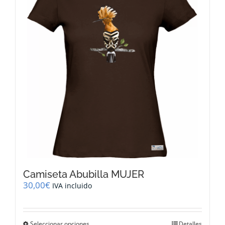
opciones
se
pueden
elegir
en
la
página
de
producto
Camiseta Abubilla MUJER
30,00
€
IVA incluido
Este
Seleccionar opciones
Detalles