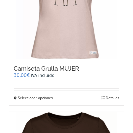
página
de
producto
Camiseta Grulla MUJER
30,00
€
IVA incluido
Este
Seleccionar opciones
Detalles
producto
tiene
múltiples
variantes.
Las