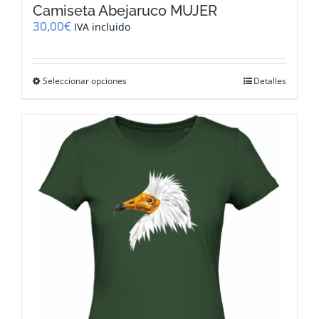
Camiseta Abejaruco MUJER
30,00
€
IVA incluido
Este
Seleccionar opciones
Detalles
producto
tiene
múltiples
variantes.
Las
opciones
se
pueden
elegir
en
la
página
de
producto