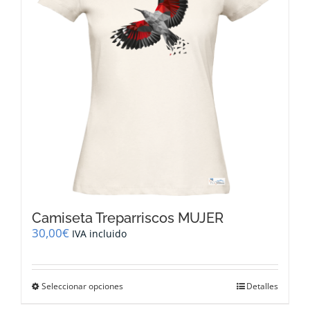
pueden
elegir
en
la
página
de
producto
Camiseta Treparriscos MUJER
30,00
€
IVA incluido
Este
Seleccionar opciones
Detalles
producto