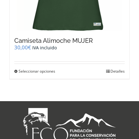
Camiseta Alimoche MUJER
30,00
€
IVA incluido
Este
Seleccionar opciones
Detalles
producto
tiene
múltiples
variantes.
Las
opciones
se
pueden
elegir
en