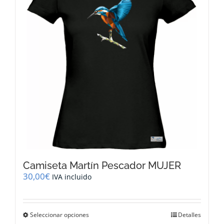
se
pueden
elegir
en
la
página
de
producto
Camiseta Martín Pescador MUJER
30,00
€
IVA incluido
Este
Seleccionar opciones
Detalles