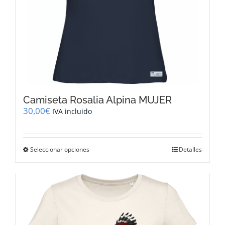
producto
Camiseta Rosalia Alpina MUJER
30,00
€
IVA incluido
Este
Seleccionar opciones
Detalles
producto
tiene
múltiples
variantes.
Las
opciones
se