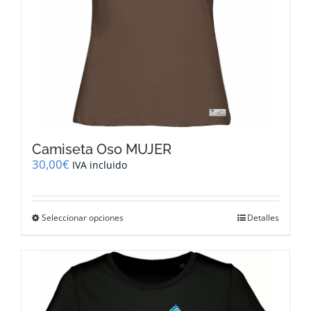
de
producto
Camiseta Oso MUJER
30,00
€
IVA incluido
Este
Seleccionar opciones
Detalles
producto
tiene
múltiples
variantes.
Las
opciones