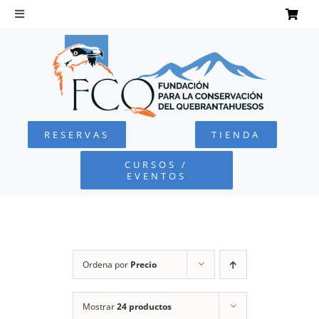
Saltar
al
Toggle
Navigation
contenido
INICIO
QUEBRANTAHUESOS
RESERVAS
TIENDA
FUNDACIÓN
CURSOS /
EVENTOS
PROYECTOS
DEFENSA AMBIENTAL
Ordena por
Precio
COLABORA
Mostrar
24 productos