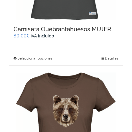
Camiseta Quebrantahuesos MUJER
30,00
€
IVA incluido
Este
Seleccionar opciones
Detalles
producto
tiene
múltiples
variantes.
Las
opciones
se
pueden
elegir
en
la
página