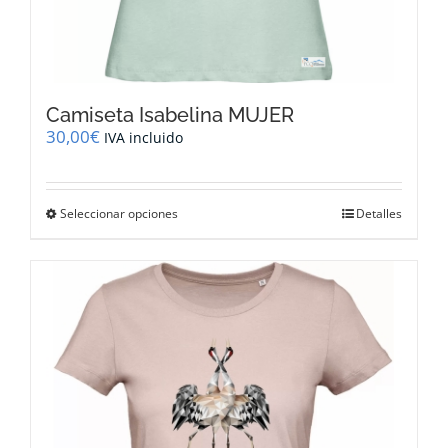
Camiseta Isabelina MUJER
30,00
€
IVA incluido
Este
Seleccionar opciones
Detalles
producto
tiene
múltiples
variantes.
Las
opciones
se
pueden
elegir
en
la