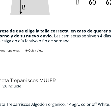
ese de que elige la talla correcta, en caso de querer 
orno y de su nuevo envio.
Las camisetas se sirven 4 día
 caiga en día festivo o fin de semana.
Este
ionar opciones
Quick View
producto
tiene
múltiples
variantes.
Las
opciones
eta Treparriscos MUJER
se
€
IVA incluido
pueden
elegir
en
ta Treparriscos Algodón orgánico, 145gr., color off White.
la
página