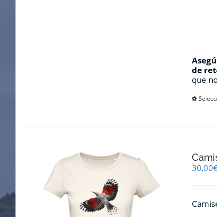
Asegúr
de ret
que no
Selecc
Camis
30,00
Camise