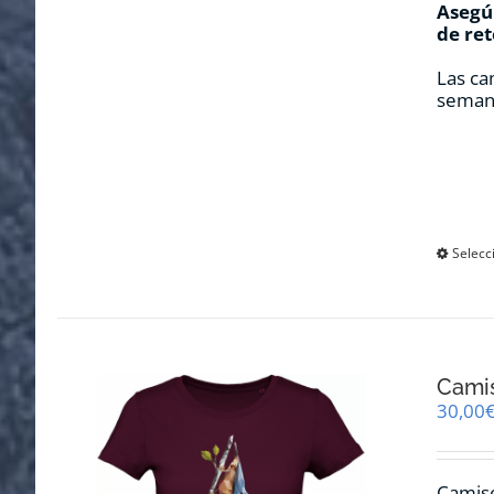
Asegúr
de ret
Las ca
seman
Selecc
Cami
30,00
Camise