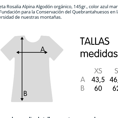
en
ta Rosalia Alpina Algodón orgánico, 145gr., color azul ma
la
 Fundación para la Conservación del Quebrantahuesos en la
página
ersidad de nuestras montañas.
de
producto