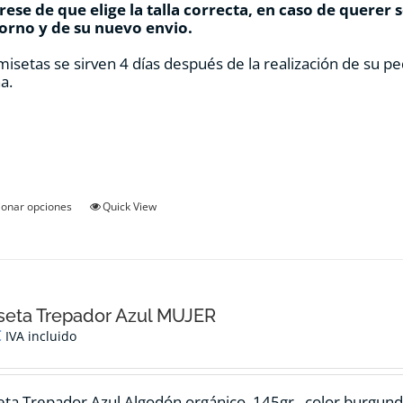
ese de que elige la talla correcta, en caso de querer 
orno y de su nuevo envio.
misetas se sirven 4 días después de la realización de su pe
a.
Este
ionar opciones
Quick View
producto
tiene
múltiples
variantes.
Las
opciones
seta Trepador Azul MUJER
se
€
IVA incluido
pueden
elegir
en
ta Trepador Azul Algodón orgánico, 145gr., color burgund