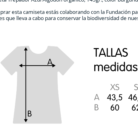
la
página
prar esta camiseta estás colaborando con la Fundación pa
de
es que lleva a cabo para conservar la biodiversidad de nu
producto