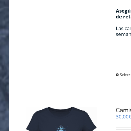
Asegúr
de ret
Las ca
seman
Selecc
Camis
30,00