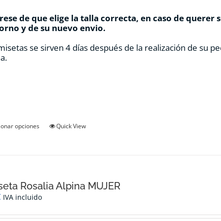
ese de que elige la talla correcta, en caso de querer 
orno y de su nuevo envio.
misetas se sirven 4 días después de la realización de su pe
a.
Este
ionar opciones
Quick View
producto
tiene
múltiples
variantes.
Las
opciones
eta Rosalia Alpina MUJER
se
€
IVA incluido
pueden
elegir