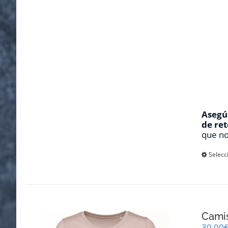
Asegúr
de ret
que no
Selecc
Cami
30,00