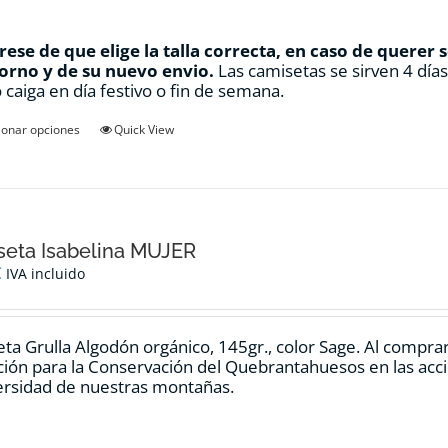
ese de que elige la talla correcta, en caso de querer 
orno y de su nuevo envio.
Las camisetas se sirven 4 día
 caiga en día festivo o fin de semana.
Este
ionar opciones
Quick View
producto
tiene
múltiples
variantes.
Las
opciones
eta Isabelina MUJER
se
€
IVA incluido
pueden
elegir
en
ta Grulla Algodón orgánico, 145gr., color Sage. Al compra
la
ión para la Conservación del Quebrantahuesos en las accio
página
ersidad de nuestras montañas.
de
producto