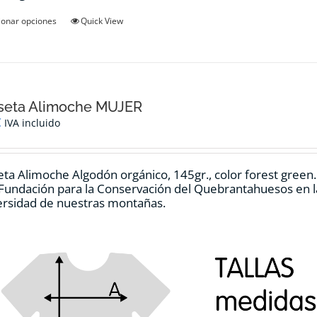
Este
ionar opciones
Quick View
producto
tiene
múltiples
variantes.
Las
opciones
seta Alimoche MUJER
se
€
IVA incluido
pueden
elegir
en
ta Alimoche Algodón orgánico, 145gr., color forest green
la
 Fundación para la Conservación del Quebrantahuesos en la
página
ersidad de nuestras montañas.
de
producto