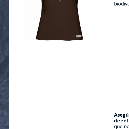
biodiv
Asegúr
de ret
que no