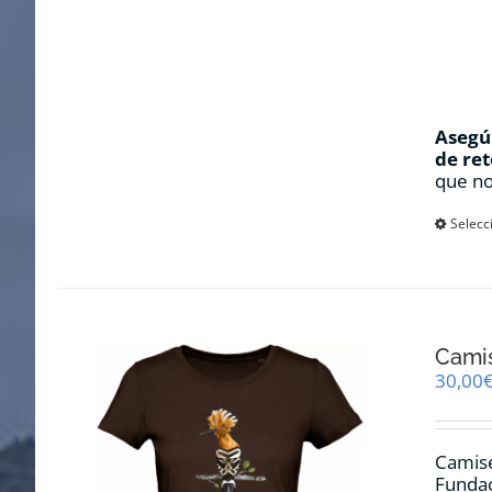
Asegúr
de ret
que no
Selecc
Cami
30,00
Camise
Fundac