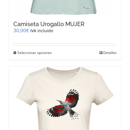
Camiseta Urogallo MUJER
30,00
€
IVA incluido
Este
Seleccionar opciones
Detalles
producto
tiene
múltiples
variantes.
Las
opciones
se
pueden
elegir
en
la
página
de