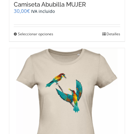
Camiseta Abubilla MUJER
30,00
€
IVA incluido
Este
Seleccionar opciones
Detalles
producto
tiene
múltiples
variantes.
Las
opciones
se
pueden
elegir
en
la
página
de
producto