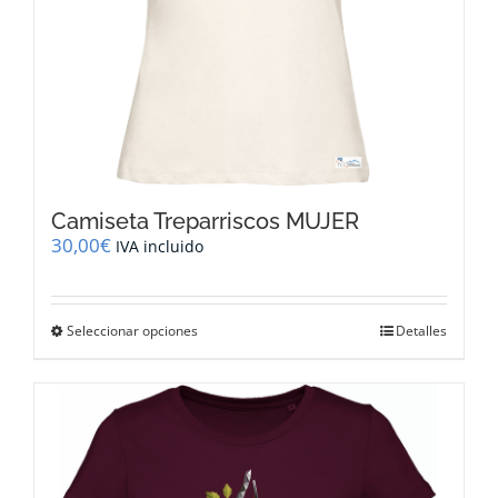
producto
Camiseta Treparriscos MUJER
30,00
€
IVA incluido
Este
Seleccionar opciones
Detalles
producto
tiene
múltiples
variantes.
Las
opciones
se