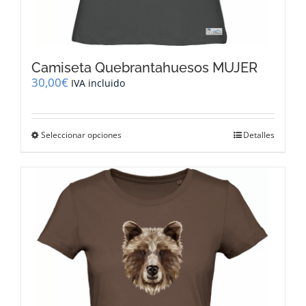
Camiseta Quebrantahuesos MUJER
30,00
€
IVA incluido
Este
Seleccionar opciones
Detalles
producto
tiene
múltiples
variantes.
Las
opciones
se
pueden
elegir
en
la
página