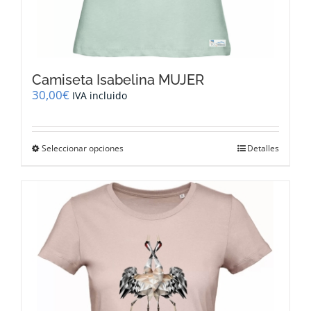
Camiseta Isabelina MUJER
30,00
€
IVA incluido
Este
Seleccionar opciones
Detalles
producto
tiene
múltiples
variantes.
Las
opciones
se
pueden
elegir
en
la