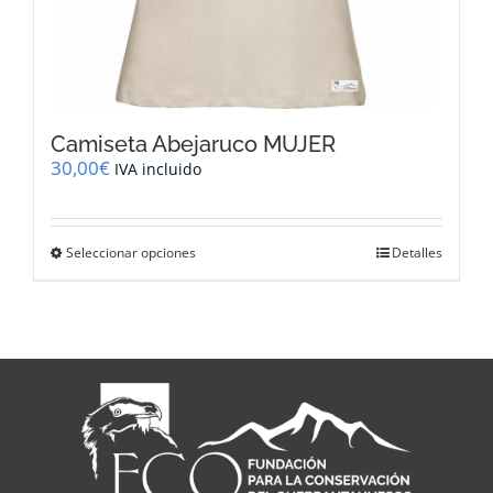
Camiseta Abejaruco MUJER
30,00
€
IVA incluido
Este
Seleccionar opciones
Detalles
producto
tiene
múltiples
variantes.
Las
opciones
se
pueden
elegir
en