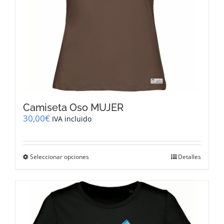
de
producto
Camiseta Oso MUJER
30,00
€
IVA incluido
Este
Seleccionar opciones
Detalles
producto
tiene
múltiples
variantes.
Las
opciones