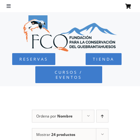
Saltar
al
Toggle
Navigation
contenido
INICIO
QUEBRANTAHUESOS
RESERVAS
TIENDA
FUNDACIÓN
CURSOS /
EVENTOS
PROYECTOS
DEFENSA AMBIENTAL
Ordena por
Nombre
COLABORA
Mostrar
24 productos