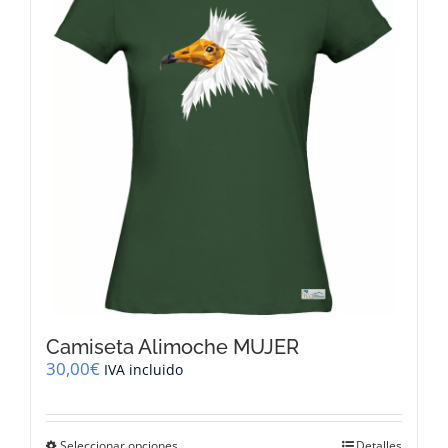
opciones
se
pueden
elegir
en
la
página
de
producto
Camiseta Alimoche MUJER
30,00
€
IVA incluido
Este
Seleccionar opciones
Detalles