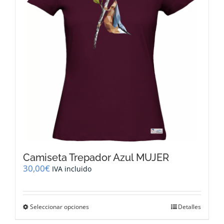
pueden
elegir
en
la
página
de
producto
Camiseta Trepador Azul MUJER
30,00
€
IVA incluido
Este
Seleccionar opciones
Detalles
producto