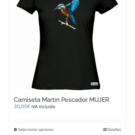
se
pueden
elegir
en
la
página
de
producto
Camiseta Martín Pescador MUJER
30,00
€
IVA incluido
Este
Seleccionar opciones
Detalles