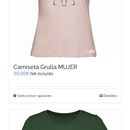
página
de
producto
Camiseta Grulla MUJER
30,00
€
IVA incluido
Este
Seleccionar opciones
Detalles
producto
tiene
múltiples
variantes.
Las